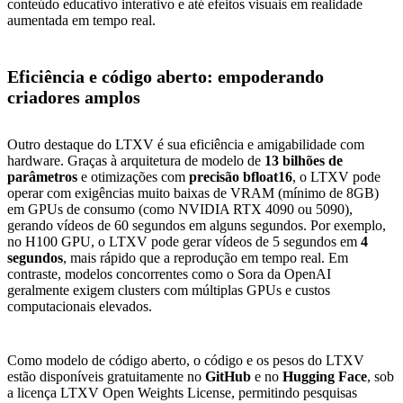
conteúdo educativo interativo e até efeitos visuais em realidade
aumentada em tempo real.
Eficiência e código aberto: empoderando
criadores amplos
Outro destaque do LTXV é sua eficiência e amigabilidade com
hardware. Graças à arquitetura de modelo de
13 bilhões de
parâmetros
e otimizações com
precisão bfloat16
, o LTXV pode
operar com exigências muito baixas de VRAM (mínimo de 8GB)
em GPUs de consumo (como NVIDIA RTX 4090 ou 5090),
gerando vídeos de 60 segundos em alguns segundos. Por exemplo,
no H100 GPU, o LTXV pode gerar vídeos de 5 segundos em
4
segundos
, mais rápido que a reprodução em tempo real. Em
contraste, modelos concorrentes como o Sora da OpenAI
geralmente exigem clusters com múltiplas GPUs e custos
computacionais elevados.
Como modelo de código aberto, o código e os pesos do LTXV
estão disponíveis gratuitamente no
GitHub
e no
Hugging Face
, sob
a licença LTXV Open Weights License, permitindo pesquisas