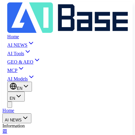
Home
AI NEWS
AI Tools
GEO & AEO
MCP
AI Models
EN
EN
Home
AI NEWS
Information