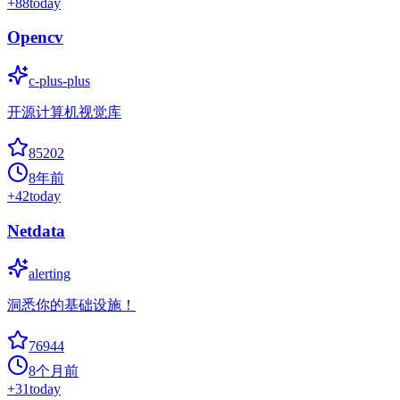
+
88
today
Opencv
c-plus-plus
开源计算机视觉库
85202
8年前
+
42
today
Netdata
alerting
洞悉你的基础设施！
76944
8个月前
+
31
today