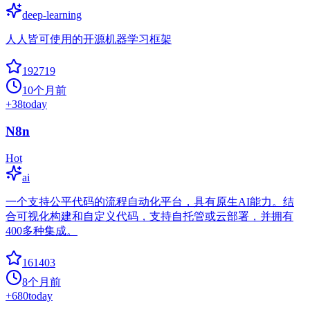
deep-learning
人人皆可使用的开源机器学习框架
192719
10个月前
+
38
today
N8n
Hot
ai
一个支持公平代码的流程自动化平台，具有原生AI能力。结
合可视化构建和自定义代码，支持自托管或云部署，并拥有
400多种集成。
161403
8个月前
+
680
today