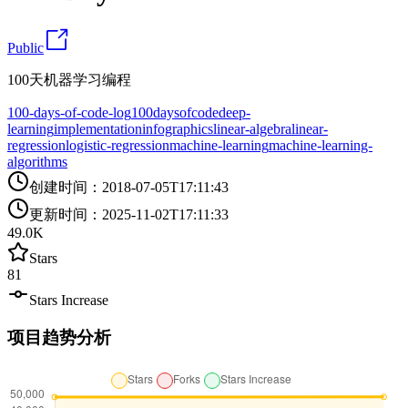
Public
100天机器学习编程
100-days-of-code-log
100daysofcode
deep-
learning
implementation
infographics
linear-algebra
linear-
regression
logistic-regression
machine-learning
machine-learning-
algorithms
创建时间
：
2018-07-05T17:11:43
更新时间
：
2025-11-02T17:11:33
49.0K
Stars
81
Stars Increase
项目趋势分析