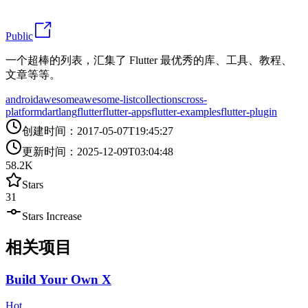
Public
一个超棒的列表，汇集了 Flutter 最优秀的库、工具、教程、
文章等等。
android
awesome
awesome-list
collections
cross-
platform
dartlang
flutter
flutter-apps
flutter-examples
flutter-plugin
创建时间
：
2017-05-07T19:45:27
更新时间
：
2025-12-09T03:04:48
58.2K
Stars
31
Stars Increase
相关项目
Build Your Own X
Hot