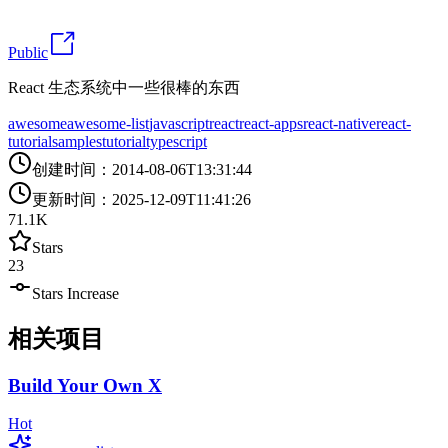
Public
React 生态系统中一些很棒的东西
awesome
awesome-list
javascript
react
react-apps
react-native
react-
tutorial
samples
tutorial
typescript
创建时间
：
2014-08-06T13:31:44
更新时间
：
2025-12-09T11:41:26
71.1K
Stars
23
Stars Increase
相关项目
Build Your Own X
Hot