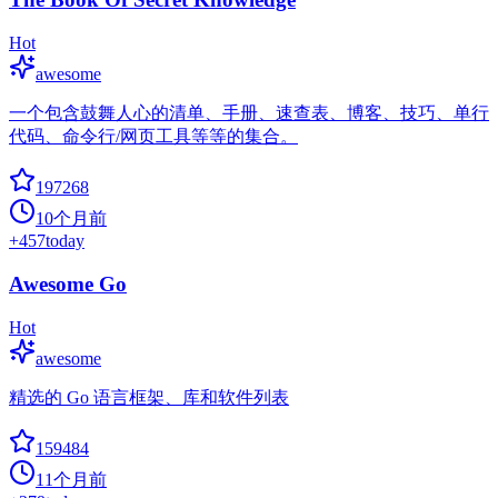
Hot
awesome
一个包含鼓舞人心的清单、手册、速查表、博客、技巧、单行
代码、命令行/网页工具等等的集合。
197268
10个月前
+
457
today
Awesome Go
Hot
awesome
精选的 Go 语言框架、库和软件列表
159484
11个月前