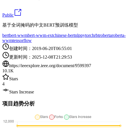
Public
基于全词掩码的中文BERT预训练模型
bert
bert-wwm
bert-wwm-ext
chinese-bert
nlp
pytorch
rbt
roberta
roberta-
wwm
tensorflow
创建时间
：
2019-06-20T06:55:01
更新时间
：
2025-12-08T21:29:53
https://ieeexplore.ieee.org/document/9599397
10.1K
Stars
4
Stars Increase
项目趋势分析