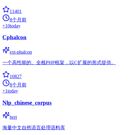
11401
8个月前
+
10
today
Cphalcon
ext-phalcon
一个高性能的、全栈PHP框架，以C扩展的形式提供。
10827
8个月前
+
1
today
Nlp_chinese_corpus
bert
海量中文自然语言处理语料库