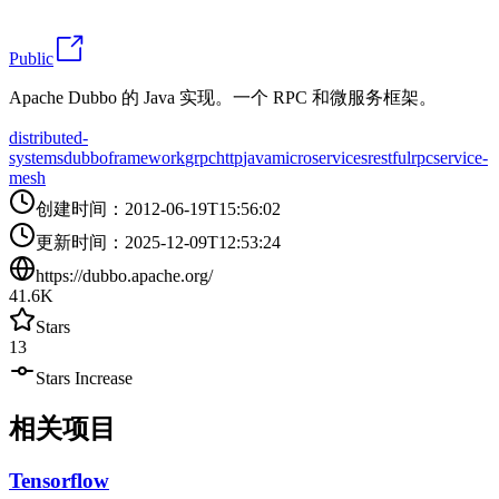
Public
Apache Dubbo 的 Java 实现。一个 RPC 和微服务框架。
distributed-
systems
dubbo
framework
grpc
http
java
microservices
restful
rpc
service-
mesh
创建时间
：
2012-06-19T15:56:02
更新时间
：
2025-12-09T12:53:24
https://dubbo.apache.org/
41.6K
Stars
13
Stars Increase
相关项目
Tensorflow