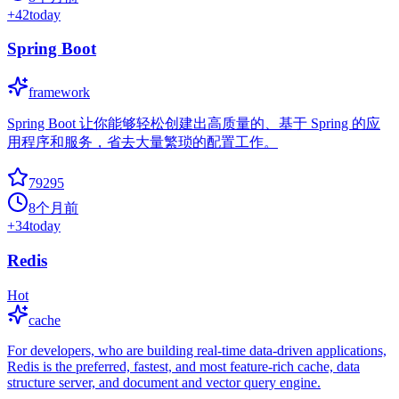
+
42
today
Spring Boot
framework
Spring Boot 让你能够轻松创建出高质量的、基于 Spring 的应
用程序和服务，省去大量繁琐的配置工作。
79295
8个月前
+
34
today
Redis
Hot
cache
For developers, who are building real-time data-driven applications,
Redis is the preferred, fastest, and most feature-rich cache, data
structure server, and document and vector query engine.