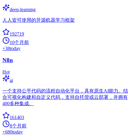
deep-learning
人人皆可使用的开源机器学习框架
192719
10个月前
+
38
today
N8n
Hot
ai
一个支持公平代码的流程自动化平台，具有原生AI能力。结
合可视化构建和自定义代码，支持自托管或云部署，并拥有
400多种集成。
161403
8个月前
+
680
today