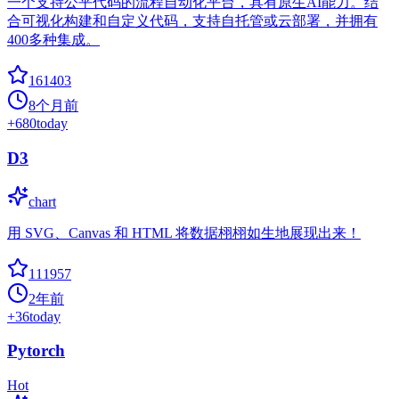
一个支持公平代码的流程自动化平台，具有原生AI能力。结
合可视化构建和自定义代码，支持自托管或云部署，并拥有
400多种集成。
161403
8个月前
+
680
today
D3
chart
用 SVG、Canvas 和 HTML 将数据栩栩如生地展现出来！
111957
2年前
+
36
today
Pytorch
Hot