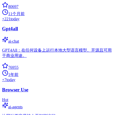
80697
11个月前
+
221
today
Gpt4all
ai-chat
GPT4All：在任何设备上运行本地大型语言模型。开源且可用
于商业用途。
76955
1年前
+
7
today
Browser Use
Hot
ai-agents