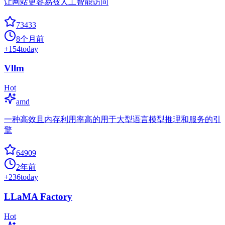
让网站更容易被人工智能访问
73433
8个月前
+
154
today
Vllm
Hot
amd
一种高效且内存利用率高的用于大型语言模型推理和服务的引
擎
64909
2年前
+
236
today
LLaMA Factory
Hot