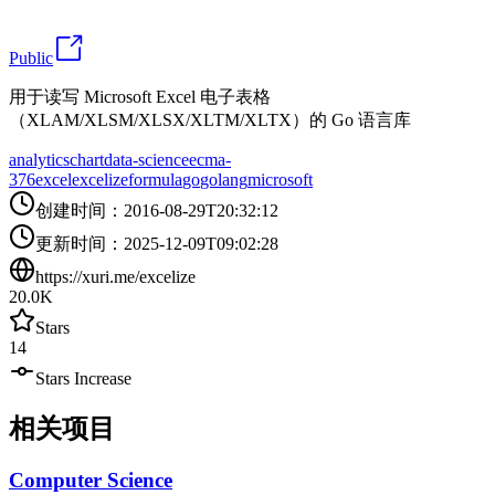
Public
用于读写 Microsoft Excel 电子表格
（XLAM/XLSM/XLSX/XLTM/XLTX）的 Go 语言库
analytics
chart
data-science
ecma-
376
excel
excelize
formula
go
golang
microsoft
创建时间
：
2016-08-29T20:32:12
更新时间
：
2025-12-09T09:02:28
https://xuri.me/excelize
20.0K
Stars
14
Stars Increase
相关项目
Computer Science