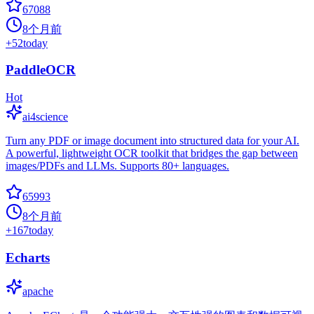
67088
8个月前
+
52
today
PaddleOCR
Hot
ai4science
Turn any PDF or image document into structured data for your AI.
A powerful, lightweight OCR toolkit that bridges the gap between
images/PDFs and LLMs. Supports 80+ languages.
65993
8个月前
+
167
today
Echarts
apache