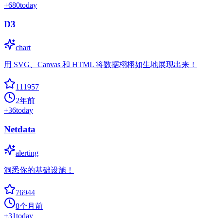
+
680
today
D3
chart
用 SVG、Canvas 和 HTML 将数据栩栩如生地展现出来！
111957
2年前
+
36
today
Netdata
alerting
洞悉你的基础设施！
76944
8个月前
+
31
today