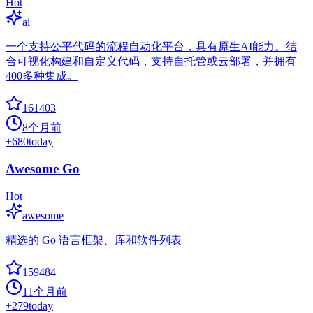
Hot
ai
一个支持公平代码的流程自动化平台，具有原生AI能力。结
合可视化构建和自定义代码，支持自托管或云部署，并拥有
400多种集成。
161403
8个月前
+
680
today
Awesome Go
Hot
awesome
精选的 Go 语言框架、库和软件列表
159484
11个月前
+
279
today