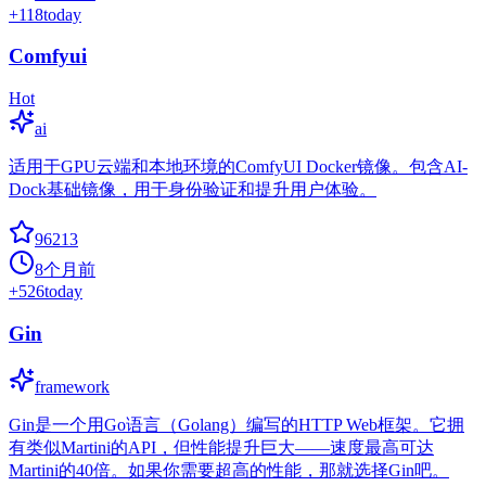
+
118
today
Comfyui
Hot
ai
适用于GPU云端和本地环境的ComfyUI Docker镜像。包含AI-
Dock基础镜像，用于身份验证和提升用户体验。
96213
8个月前
+
526
today
Gin
framework
Gin是一个用Go语言（Golang）编写的HTTP Web框架。它拥
有类似Martini的API，但性能提升巨大——速度最高可达
Martini的40倍。如果你需要超高的性能，那就选择Gin吧。