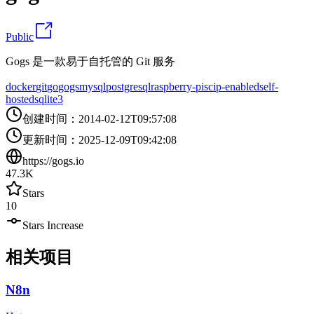
Public
Gogs 是一款易于自托管的 Git 服务
docker
git
go
gogs
mysql
postgresql
raspberry-pi
scip-enabled
self-
hosted
sqlite3
创建时间
：
2014-02-12T09:57:08
更新时间
：
2025-12-09T09:42:08
https://gogs.io
47.3K
Stars
10
Stars Increase
相关项目
N8n