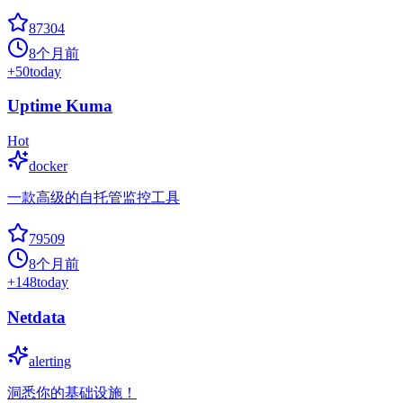
87304
8个月前
+
50
today
Uptime Kuma
Hot
docker
一款高级的自托管监控工具
79509
8个月前
+
148
today
Netdata
alerting
洞悉你的基础设施！