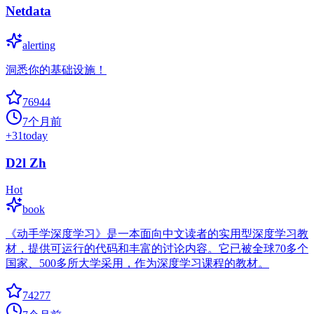
Netdata
alerting
洞悉你的基础设施！
76944
7个月前
+
31
today
D2l Zh
Hot
book
《动手学深度学习》是一本面向中文读者的实用型深度学习教
材，提供可运行的代码和丰富的讨论内容。它已被全球70多个
国家、500多所大学采用，作为深度学习课程的教材。
74277