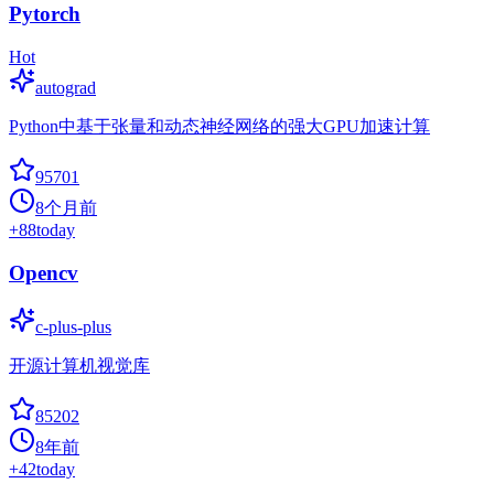
Pytorch
Hot
autograd
Python中基于张量和动态神经网络的强大GPU加速计算
95701
8个月前
+
88
today
Opencv
c-plus-plus
开源计算机视觉库
85202
8年前
+
42
today