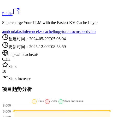
Public
Supercharge Your LLM with the Fastest KV Cache Layer
amd
cuda
fast
inference
kv-cache
llm
pytorch
rocm
speed
vllm
创建时间
：
2024-05-29T05:06:04
更新时间
：
2025-12-09T08:58:59
https://lmcache.ai/
6.3K
Stars
18
Stars Increase
项目趋势分析