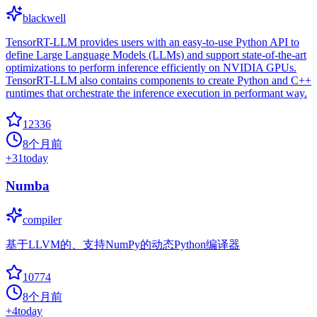
blackwell
TensorRT-LLM provides users with an easy-to-use Python API to
define Large Language Models (LLMs) and support state-of-the-art
optimizations to perform inference efficiently on NVIDIA GPUs.
TensorRT-LLM also contains components to create Python and C++
runtimes that orchestrate the inference execution in performant way.
12336
8个月前
+
31
today
Numba
compiler
基于LLVM的、支持NumPy的动态Python编译器
10774
8个月前
+
4
today