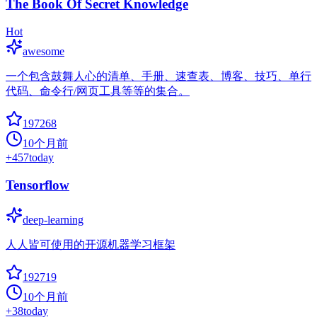
The Book Of Secret Knowledge
Hot
awesome
一个包含鼓舞人心的清单、手册、速查表、博客、技巧、单行
代码、命令行/网页工具等等的集合。
197268
10个月前
+
457
today
Tensorflow
deep-learning
人人皆可使用的开源机器学习框架
192719
10个月前
+
38
today