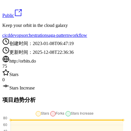
Public
Keep your orbit in the cloud galaxy
cicd
devops
orchestration
saga-pattern
workflow
创建时间
：
2023-01-08T06:47:19
更新时间
：
2025-12-08T22:36:36
http://orbits.do
75
Stars
0
Stars Increase
项目趋势分析