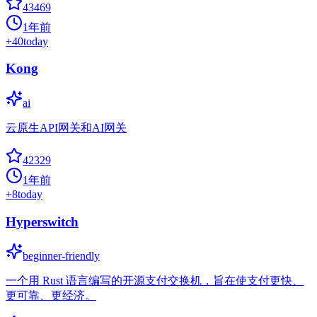
43469
1年前
+
40
today
Kong
ai
云原生API网关和AI网关
42329
1年前
+
8
today
Hyperswitch
beginner-friendly
一个用 Rust 语言编写的开源支付交换机，旨在使支付更快、
更可靠、更经济。