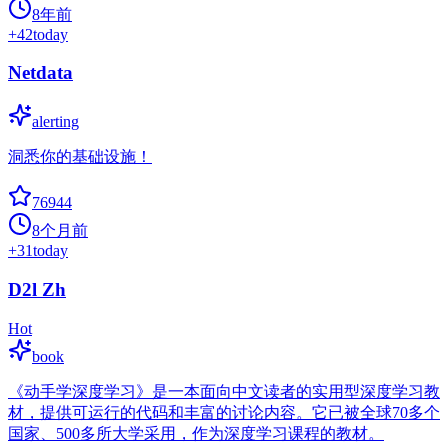
8年前
+
42
today
Netdata
alerting
洞悉你的基础设施！
76944
8个月前
+
31
today
D2l Zh
Hot
book
《动手学深度学习》是一本面向中文读者的实用型深度学习教
材，提供可运行的代码和丰富的讨论内容。它已被全球70多个
国家、500多所大学采用，作为深度学习课程的教材。