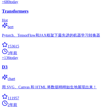
+
680
today
Transformers
Hot
bert
Pytorch、TensorFlow和JAX框架下最先进的机器学习转换器
153615
3年前
+
136
today
D3
chart
用 SVG、Canvas 和 HTML 将数据栩栩如生地展现出来！
111957
2年前