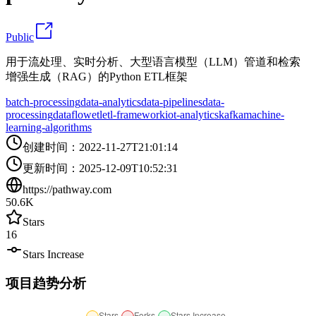
Public
用于流处理、实时分析、大型语言模型（LLM）管道和检索
增强生成（RAG）的Python ETL框架
batch-processing
data-analytics
data-pipelines
data-
processing
dataflow
etl
etl-framework
iot-analytics
kafka
machine-
learning-algorithms
创建时间
：
2022-11-27T21:01:14
更新时间
：
2025-12-09T10:52:31
https://pathway.com
50.6K
Stars
16
Stars Increase
项目趋势分析