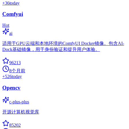
+
36
today
Comfyui
Hot
ai
适用于GPU云端和本地环境的ComfyUI Docker镜像。包含AI-
Dock基础镜像，用于身份验证和提升用户体验。
96213
8个月前
+
526
today
Opencv
c-plus-plus
开源计算机视觉库
85202