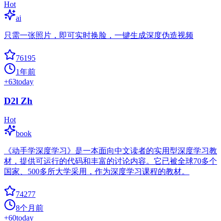
Hot
ai
只需一张照片，即可实时换脸，一键生成深度伪造视频
76195
1年前
+
63
today
D2l Zh
Hot
book
《动手学深度学习》是一本面向中文读者的实用型深度学习教
材，提供可运行的代码和丰富的讨论内容。它已被全球70多个
国家、500多所大学采用，作为深度学习课程的教材。
74277
8个月前
+
60
today