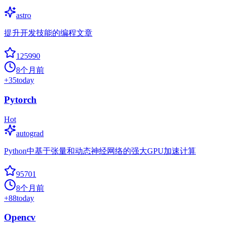
astro
提升开发技能的编程文章
125990
8个月前
+
35
today
Pytorch
Hot
autograd
Python中基于张量和动态神经网络的强大GPU加速计算
95701
8个月前
+
88
today
Opencv