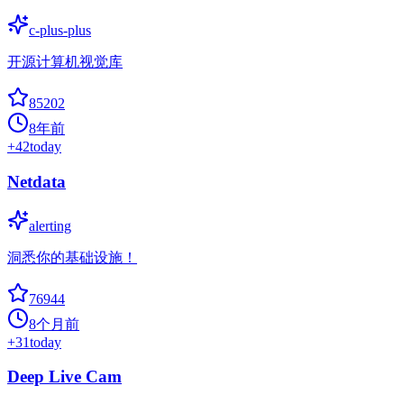
c-plus-plus
开源计算机视觉库
85202
8年前
+
42
today
Netdata
alerting
洞悉你的基础设施！
76944
8个月前
+
31
today
Deep Live Cam