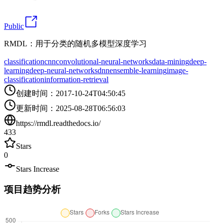
Public
RMDL：用于分类的随机多模型深度学习
classification
cnn
convolutional-neural-networks
data-mining
deep-
learning
deep-neural-networks
dnn
ensemble-learning
image-
classification
information-retrieval
创建时间
：
2017-10-24T04:50:45
更新时间
：
2025-08-28T06:56:03
https://rmdl.readthedocs.io/
433
Stars
0
Stars Increase
项目趋势分析