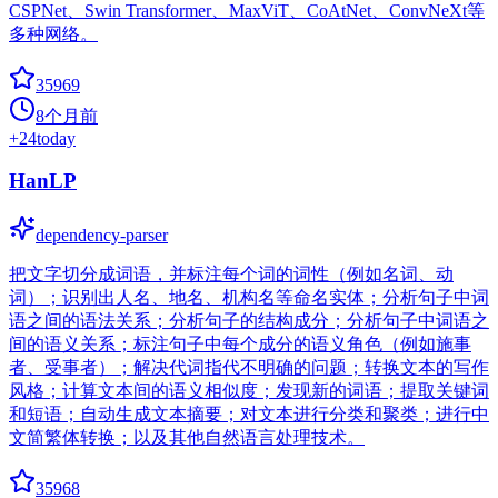
CSPNet、Swin Transformer、MaxViT、CoAtNet、ConvNeXt等
多种网络。
35969
8个月前
+
24
today
HanLP
dependency-parser
把文字切分成词语，并标注每个词的词性（例如名词、动
词）；识别出人名、地名、机构名等命名实体；分析句子中词
语之间的语法关系；分析句子的结构成分；分析句子中词语之
间的语义关系；标注句子中每个成分的语义角色（例如施事
者、受事者）；解决代词指代不明确的问题；转换文本的写作
风格；计算文本间的语义相似度；发现新的词语；提取关键词
和短语；自动生成文本摘要；对文本进行分类和聚类；进行中
文简繁体转换；以及其他自然语言处理技术。
35968