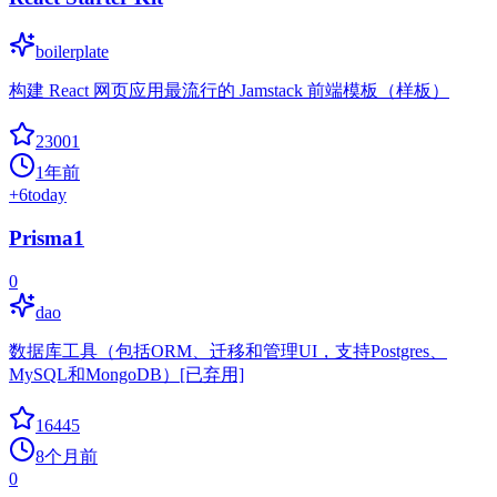
boilerplate
构建 React 网页应用最流行的 Jamstack 前端模板（样板）
23001
1年前
+
6
today
Prisma1
0
dao
数据库工具（包括ORM、迁移和管理UI，支持Postgres、
MySQL和MongoDB）[已弃用]
16445
8个月前
0