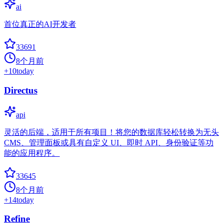
ai
首位真正的AI开发者
33691
8个月前
+
10
today
Directus
api
灵活的后端，适用于所有项目！将您的数据库轻松转换为无头
CMS、管理面板或具有自定义 UI、即时 API、身份验证等功
能的应用程序。
33645
8个月前
+
14
today
Refine