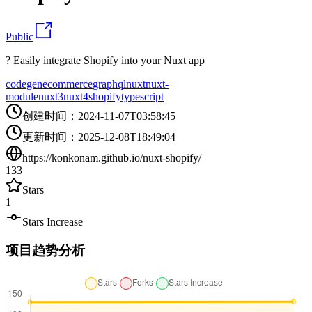
Public
? Easily integrate Shopify into your Nuxt app
codegen
ecommerce
graphql
nuxt
nuxt-
module
nuxt3
nuxt4
shopify
typescript
创建时间
：
2024-11-07T03:58:45
更新时间
：
2025-12-08T18:49:04
https://konkonam.github.io/nuxt-shopify/
133
Stars
1
Stars Increase
项目趋势分析