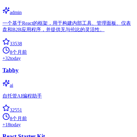
admin
一个基于React的框架，用于构建内部工具、管理面板、仪表
盘和B2B应用程序，并提供无与伦比的灵活性。
33538
8个月前
+
32
today
Tabby
ai
自托管AI编程助手
32551
8个月前
+
18
today
React Starter Kit