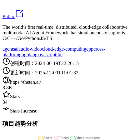
Public
The world’s first real-time, distributed, cloud-edge collaborative
multimodal AI Agent Framework that simultaneously supports
C/C++/Go/Python/JS/TS
agents
ai
audio-video
cloud-edge-computing
cpp
cross-
platform
go
golang
javascript
llm
创建时间
：
2024-06-19T22:26:15
更新时间
：
2025-12-09T11:01:32
https://theten.ai/
8.8K
Stars
34
Stars Increase
项目趋势分析