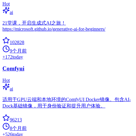
Hot
ai
21堂课，开启生成式AI之旅！
https://microsoft.github.io/generative-ai-for-beginners/
102828
9个月前
+
172
today
Comfyui
Hot
ai
适用于GPU云端和本地环境的ComfyUI Docker镜像。包含AI-
Dock基础镜像，用于身份验证和提升用户体验。
96213
8个月前
+
526
today