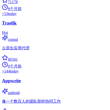
71178
8个月前
+
53
today
Traefik
Hot
consul
云原生应用代理
60341
9个月前
+
144
today
Appwrite
android
像一个数百人的团队那样协同工作