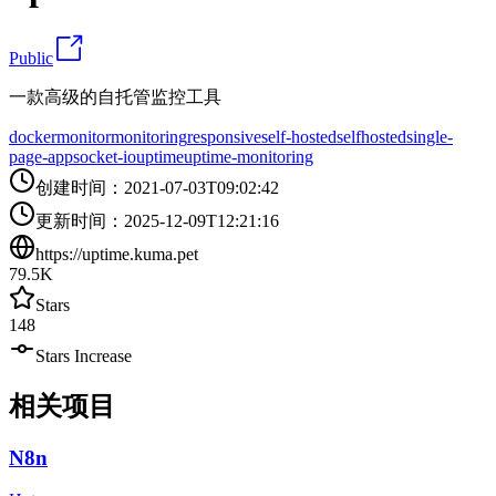
Public
一款高级的自托管监控工具
docker
monitor
monitoring
responsive
self-hosted
selfhosted
single-
page-app
socket-io
uptime
uptime-monitoring
创建时间
：
2021-07-03T09:02:42
更新时间
：
2025-12-09T12:21:16
https://uptime.kuma.pet
79.5K
Stars
148
Stars Increase
相关项目
N8n