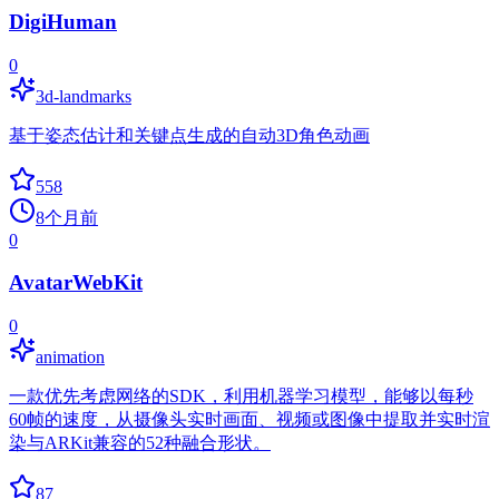
DigiHuman
0
3d-landmarks
基于姿态估计和关键点生成的自动3D角色动画
558
8个月前
0
AvatarWebKit
0
animation
一款优先考虑网络的SDK，利用机器学习模型，能够以每秒
60帧的速度，从摄像头实时画面、视频或图像中提取并实时渲
染与ARKit兼容的52种融合形状。
87