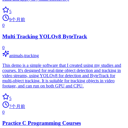
5
9个月前
0
Multi Tracking YOLOv8 ByteTrack
0
animals-tracking
This demo is a simple software that I created using my studies and
courses. It's designed for real-time object detection and tracking in
video streams, using YOLOv8 for detection and ByteTrack for
multi-object tracking. It is suitable for tracking objects in video
footage, and can run on both GPU and CPU.
5
7个月前
0
Practice C Programming Courses