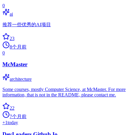
0
ai
推荐一些优秀的AI项目
23
8个月前
0
McMaster
architecture
Some courses, mostly Computer Science, at McMaster. For more
information, that is not in the README, please contact me.
22
7个月前
+
1
today
DevLeaders.Github.Io