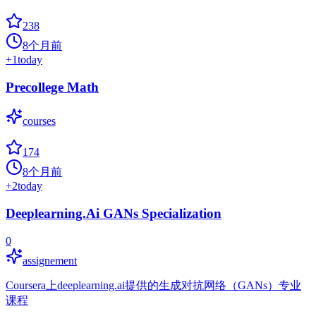
238
8个月前
+
1
today
Precollege Math
courses
174
8个月前
+
2
today
Deeplearning.Ai GANs Specialization
0
assignement
Coursera上deeplearning.ai提供的生成对抗网络（GANs）专业
课程