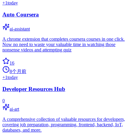
+
1
today
Auto Coursera
ai-assistant
A chrome extension that completes coursera courses in one click.
Now no need to waste your valuable time in watching those
nonsense videos and attempting quiz
16
8个月前
+
1
today
Developer Resources Hub
0
ai-art
A comprehensive collection of valuable resources for developers,
covering job preparation, programming, frontend, backend, IoT,
databases, and more.