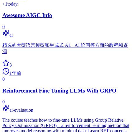
+
1
today
Awesome AIGC Info
0
ai
精选的大型语言模型和生成式 AI、AI 绘画等方面的教程和资
源
3
1年前
0
Reinforcement Fine Tuning LLMs With GRPO
0
ai-evaluation
The course teaches how to fine-tune LLMs using Group Relative
Policy Optimization (GRPO)—a reinforcement learning method that
improves model reasoning with minimal data. Learn RFT concepts,