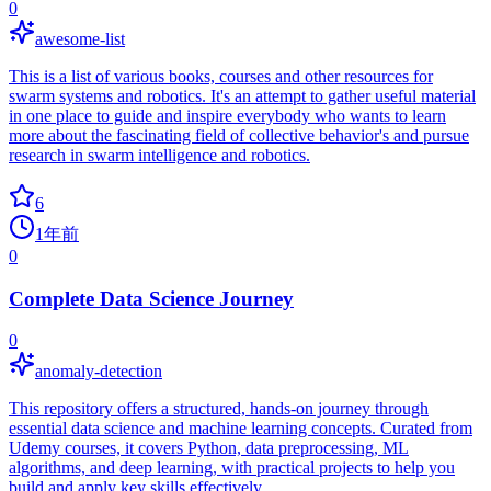
0
awesome-list
This is a list of various books, courses and other resources for
swarm systems and robotics. It's an attempt to gather useful material
in one place to guide and inspire everybody who wants to learn
more about the fascinating field of collective behavior's and pursue
research in swarm intelligence and robotics.
6
1年前
0
Complete Data Science Journey
0
anomaly-detection
This repository offers a structured, hands-on journey through
essential data science and machine learning concepts. Curated from
Udemy courses, it covers Python, data preprocessing, ML
algorithms, and deep learning, with practical projects to help you
build and apply key skills effectively.