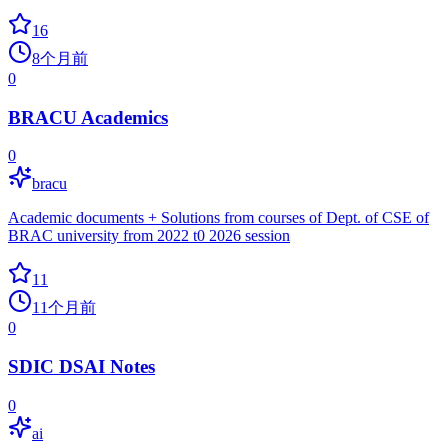
16
8个月前
0
BRACU Academics
0
bracu
Academic documents + Solutions from courses of Dept. of CSE of
BRAC university from 2022 t0 2026 session
11
11个月前
0
SDIC DSAI Notes
0
ai