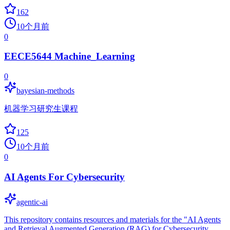
162
10个月前
0
EECE5644 Machine_Learning
0
bayesian-methods
机器学习研究生课程
125
10个月前
0
AI Agents For Cybersecurity
agentic-ai
This repository contains resources and materials for the "AI Agents
and Retrieval Augmented Generation (RAG) for Cybersecurity