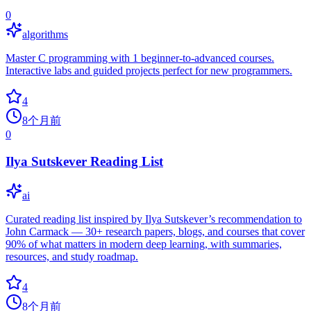
0
algorithms
Master C programming with 1 beginner-to-advanced courses.
Interactive labs and guided projects perfect for new programmers.
4
8个月前
0
Ilya Sutskever Reading List
ai
Curated reading list inspired by Ilya Sutskever’s recommendation to
John Carmack — 30+ research papers, blogs, and courses that cover
90% of what matters in modern deep learning, with summaries,
resources, and study roadmap.
4
8个月前