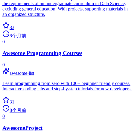
the requirements of an undergraduate curriculum in Data Science,
excluding general education. With projects, supporting materials in
an organized structure.
33
8个月前
0
Awesome Programming Courses
0
awesome-list
Learn programming from zero with 106+ beginner-friendly courses.
Interactive coding labs and step-by-step tutorials for new developers.
31
8个月前
0
AwesomeProject