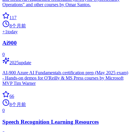
Operations" and other courses by Omar Santos.
117
8个月前
+
1
today
Ai900
0
2025update
AI-900 Azure AI Fundamentals certification prep (May 2025 exam)
- Hands-on demos for O'Reilly & MS Press courses by Microsoft
MVP Tim Warner
66
8个月前
0
Speech Recognition Learning Resources