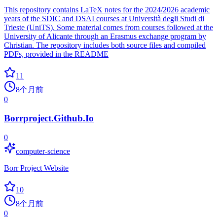
This repository contains LaTeX notes for the 2024/2026 academic
years of the SDIC and DSAI courses at Università degli Studi di
Trieste (UniTS). Some material comes from courses followed at the
University of Alicante through an Erasmus exchange program by
Christian. The repository includes both source files and compiled
PDFs, provided in the README
11
8个月前
0
Borrproject.Github.Io
0
computer-science
Borr Project Website
10
8个月前
0