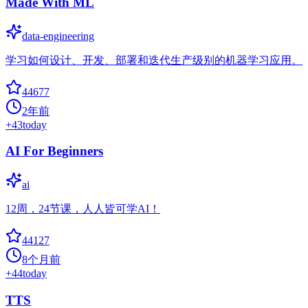
Made With ML
data-engineering
学习如何设计、开发、部署和迭代生产级别的机器学习应用。
44677
2年前
+
43
today
AI For Beginners
ai
12周，24节课，人人皆可学AI！
44127
8个月前
+
44
today
TTS