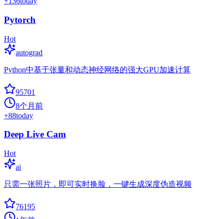
+
136
today
Pytorch
Hot
autograd
Python中基于张量和动态神经网络的强大GPU加速计算
95701
8个月前
+
88
today
Deep Live Cam
Hot
ai
只需一张照片，即可实时换脸，一键生成深度伪造视频
76195