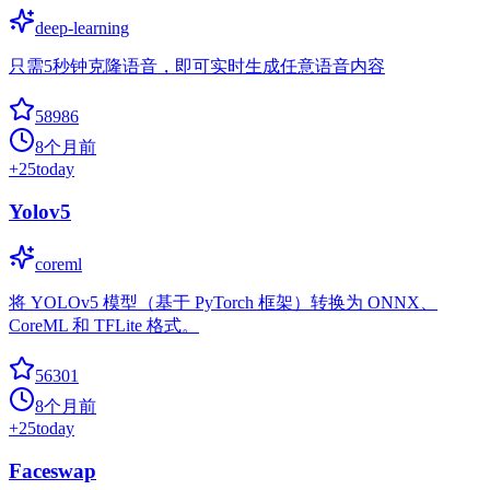
deep-learning
只需5秒钟克隆语音，即可实时生成任意语音内容
58986
8个月前
+
25
today
Yolov5
coreml
将 YOLOv5 模型（基于 PyTorch 框架）转换为 ONNX、
CoreML 和 TFLite 格式。
56301
8个月前
+
25
today
Faceswap