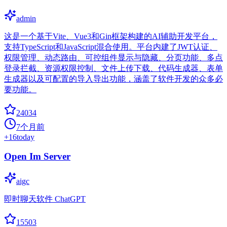
admin
这是一个基于Vite、Vue3和Gin框架构建的AI辅助开发平台，
支持TypeScript和JavaScript混合使用。平台内建了JWT认证、
权限管理、动态路由、可控组件显示与隐藏、分页功能、多点
登录拦截、资源权限控制、文件上传下载、代码生成器、表单
生成器以及可配置的导入导出功能，涵盖了软件开发的众多必
要功能。
24034
7个月前
+
16
today
Open Im Server
aigc
即时聊天软件 ChatGPT
15503