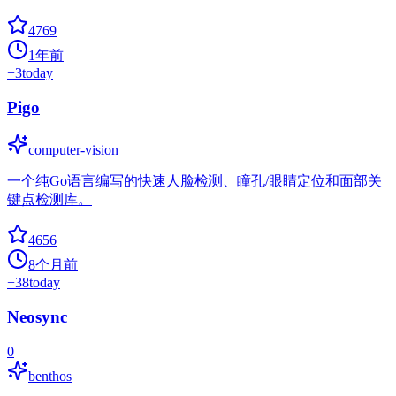
4769
1年前
+
3
today
Pigo
computer-vision
一个纯Go语言编写的快速人脸检测、瞳孔/眼睛定位和面部关
键点检测库。
4656
8个月前
+
38
today
Neosync
0
benthos