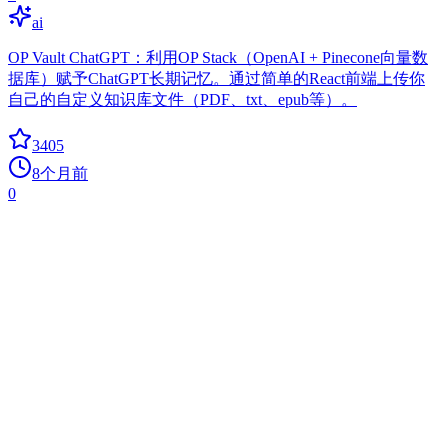
ai
OP Vault ChatGPT：利用OP Stack（OpenAI + Pinecone向量数
据库）赋予ChatGPT长期记忆。通过简单的React前端上传你
自己的自定义知识库文件（PDF、txt、epub等）。
3405
8个月前
0
Tgpt
ai
无需 API 密钥即可在终端中使用 AI 聊天机器人
2987
8个月前
+
4
today