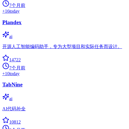
7个月前
+
16
today
Plandex
ai
开源人工智能编码助手，专为大型项目和实际任务而设计。
14722
7个月前
+
10
today
TabNine
ai
AI代码补全
10812