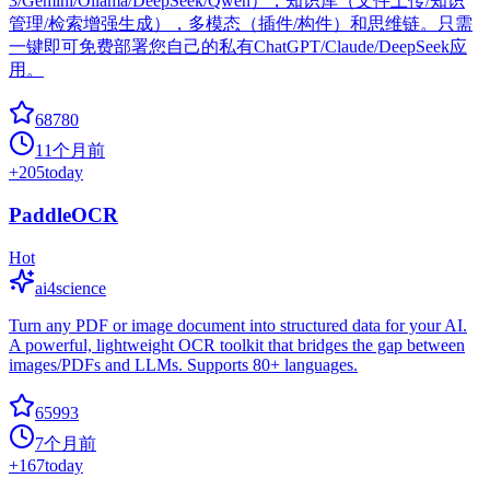
3/Gemini/Ollama/DeepSeek/Qwen），知识库（文件上传/知识
管理/检索增强生成），多模态（插件/构件）和思维链。只需
一键即可免费部署您自己的私有ChatGPT/Claude/DeepSeek应
用。
68780
11个月前
+
205
today
PaddleOCR
Hot
ai4science
Turn any PDF or image document into structured data for your AI.
A powerful, lightweight OCR toolkit that bridges the gap between
images/PDFs and LLMs. Supports 80+ languages.
65993
7个月前
+
167
today