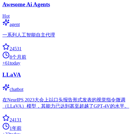
Awesome Ai Agents
Hot
agent
一系列人工智能自主代理
24531
8个月前
+
61
today
LLaVA
chatbot
在NeurIPS 2023大会上以口头报告形式发表的视觉指令微调
（LLaVA）模型，其能力已达到甚至超越了GPT-4V的水平。
24131
1年前