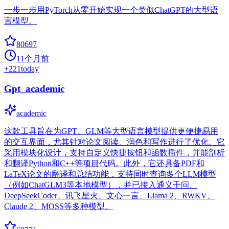
一步一步用PyTorch从零开始实现一个类似ChatGPT的大型语
言模型。
80697
11个月前
+
221
today
Gpt_academic
academic
这款工具旨在为GPT、GLM等大型语言模型提供更便捷易用
的交互界面，尤其针对论文阅读、润色和写作进行了优化。它
采用模块化设计，支持自定义快捷按钮和函数插件，并能剖析
和翻译Python和C++等项目代码。此外，它还具备PDF和
LaTeX论文的翻译和总结功能，支持同时查询多个LLM模型
（例如ChatGLM3等本地模型），并已接入通义千问、
DeepSeekCoder、讯飞星火、文心一言、Llama 2、RWKV、
Claude 2、MOSS等多种模型。