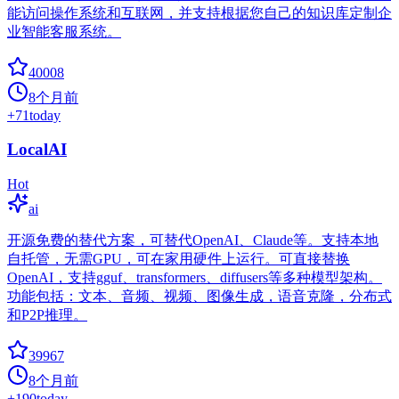
能访问操作系统和互联网，并支持根据您自己的知识库定制企
业智能客服系统。
40008
8个月前
+
71
today
LocalAI
Hot
ai
开源免费的替代方案，可替代OpenAI、Claude等。支持本地
自托管，无需GPU，可在家用硬件上运行。可直接替换
OpenAI，支持gguf、transformers、diffusers等多种模型架构。
功能包括：文本、音频、视频、图像生成，语音克隆，分布式
和P2P推理。
39967
8个月前
+
190
today