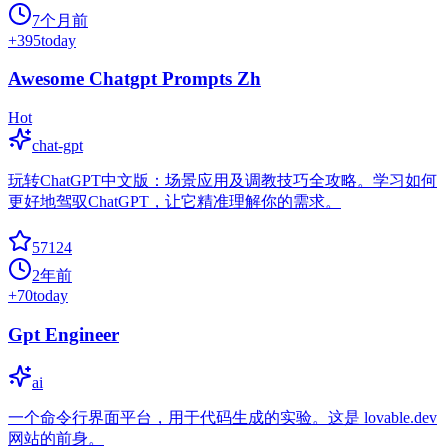
7个月前
+
395
today
Awesome Chatgpt Prompts Zh
Hot
chat-gpt
玩转ChatGPT中文版：场景应用及调教技巧全攻略。学习如何
更好地驾驭ChatGPT，让它精准理解你的需求。
57124
2年前
+
70
today
Gpt Engineer
ai
一个命令行界面平台，用于代码生成的实验。这是 lovable.dev
网站的前身。