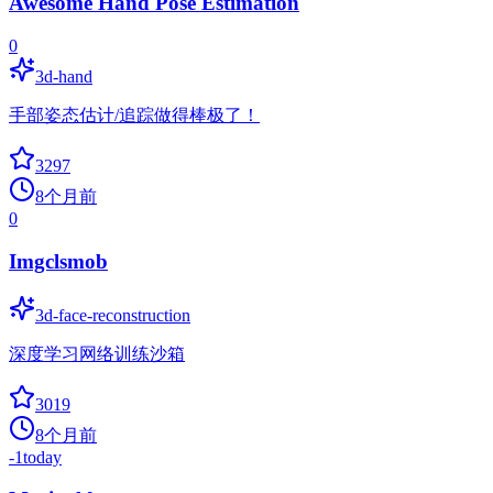
Awesome Hand Pose Estimation
0
3d-hand
手部姿态估计/追踪做得棒极了！
3297
8个月前
0
Imgclsmob
3d-face-reconstruction
深度学习网络训练沙箱
3019
8个月前
-1
today