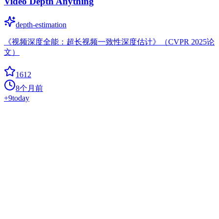
Video Depth Anything
depth-estimation
《视频深度全能：超长视频一致性深度估计》（CVPR 2025论
文）
1612
8个月前
+
9
today
DenseDepth
0
deep-learning
基于迁移学习的高质量单目深度估计
1606
2年前
0