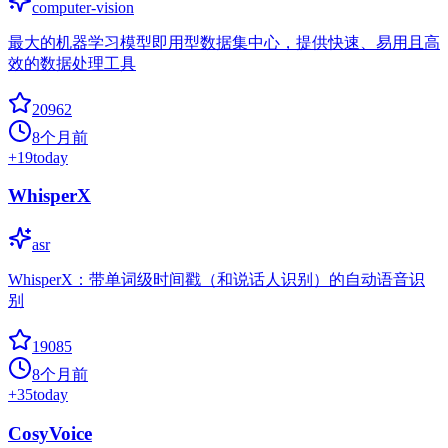
computer-vision
最大的机器学习模型即用型数据集中心，提供快速、易用且高
效的数据处理工具
20962
8个月前
+
19
today
WhisperX
asr
WhisperX：带单词级时间戳（和说话人识别）的自动语音识
别
19085
8个月前
+
35
today
CosyVoice