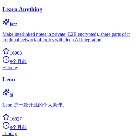
Learn Anything
jazz
Make interlinked notes in private (E2E encrypted), share parts of it
to global network of topics with deep AI integration
16903
8个月前
+
2
today
Leon
ai
Leon 是一款开源的个人助理。
16827
8个月前
-1
today