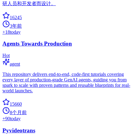
研人员和开发者而设计。
16245
3年前
+
18
today
Agents Towards Production
Hot
agent
This repository delivers end-to-end, code-first tutorials covering
every layer of production-grade GenAI agents, guiding you from
spark to scale with proven patterns and reusable blueprints for real-
world launches.
15660
8个月前
+
90
today
Pyvideotrans