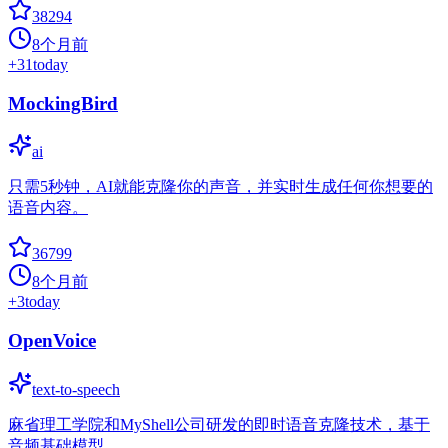
38294
8个月前
+
31
today
MockingBird
ai
只需5秒钟，AI就能克隆你的声音，并实时生成任何你想要的
语音内容。
36799
8个月前
+
3
today
OpenVoice
text-to-speech
麻省理工学院和MyShell公司研发的即时语音克隆技术，基于
音频基础模型。