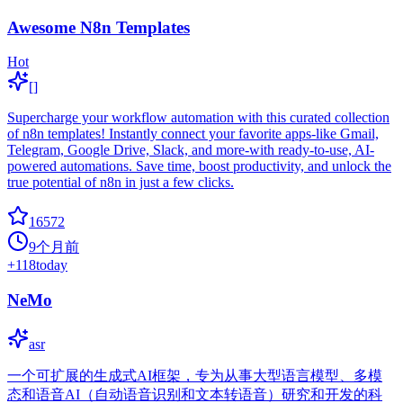
Awesome N8n Templates
Hot
[]
Supercharge your workflow automation with this curated collection
of n8n templates! Instantly connect your favorite apps-like Gmail,
Telegram, Google Drive, Slack, and more-with ready-to-use, AI-
powered automations. Save time, boost productivity, and unlock the
true potential of n8n in just a few clicks.
16572
9个月前
+
118
today
NeMo
asr
一个可扩展的生成式AI框架，专为从事大型语言模型、多模
态和语音AI（自动语音识别和文本转语音）研究和开发的科