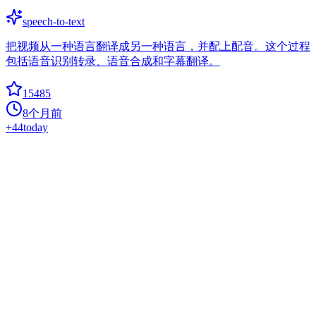
speech-to-text
把视频从一种语言翻译成另一种语言，并配上配音。这个过程
包括语音识别转录、语音合成和字幕翻译。
15485
8个月前
+
44
today
Kaldi
c-plus-plus
Kaldi语音识别工具的官方项目地址是kaldi-asr/kaldi。
15257
8个月前
+
3
today
DeepLearningExamples