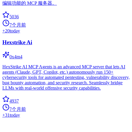
编辑功能的 MCP 服务器。
5036
7个月前
+
20
today
Hexstrike Ai
0x4m4
HexStrike AI MCP Agents is an advanced MCP server that lets AI
agents (Claude, GPT, Copilot, etc.) autonomously run 150+
cybersecurity tools for automated pentesting, vulnerability discovery,
bug bounty automation, and security research. Seamlessly bridge
LLMs with real-world offensive security capabilities.
4937
7个月前
+
31
today
Skill_Seekers