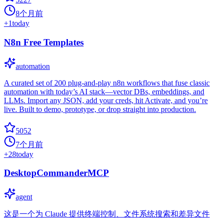
8个月前
+
1
today
N8n Free Templates
automation
A curated set of 200 plug-and-play n8n workflows that fuse classic
automation with today’s AI stack—vector DBs, embeddings, and
LLMs. Import any JSON, add your creds, hit Activate, and you’re
live. Built to demo, prototype, or drop straight into production.
5052
7个月前
+
28
today
DesktopCommanderMCP
agent
这是一个为 Claude 提供终端控制、文件系统搜索和差异文件