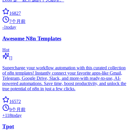
16827
7个月前
-1
today
Awesome N8n Templates
Hot
[]
Supercharge your workflow automation with this curated collection
of n8n templates! Instantly connect your favorite apps-like Gmail,
Telegram, Google Drive, Slack, and more-with ready-to-use, AI-
powered automations. Save time, boost productivity, and unlock the
true potential of n8n in just a few clicks.
16572
9个月前
+
118
today
Tpot