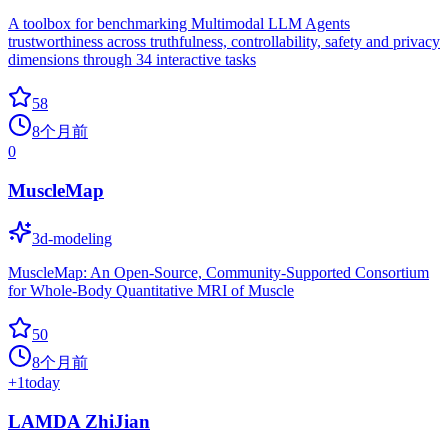
A toolbox for benchmarking Multimodal LLM Agents
trustworthiness across truthfulness, controllability, safety and privacy
dimensions through 34 interactive tasks
58
8个月前
0
MuscleMap
3d-modeling
MuscleMap: An Open-Source, Community-Supported Consortium
for Whole-Body Quantitative MRI of Muscle
50
8个月前
+
1
today
LAMDA ZhiJian