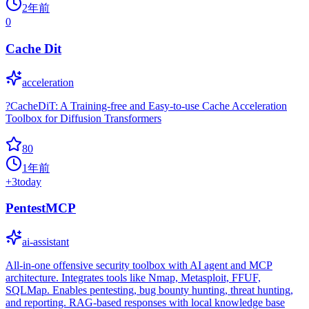
2年前
0
Cache Dit
acceleration
?CacheDiT: A Training-free and Easy-to-use Cache Acceleration
Toolbox for Diffusion Transformers
80
1年前
+
3
today
PentestMCP
ai-assistant
All-in-one offensive security toolbox with AI agent and MCP
architecture. Integrates tools like Nmap, Metasploit, FFUF,
SQLMap. Enables pentesting, bug bounty hunting, threat hunting,
and reporting. RAG-based responses with local knowledge base