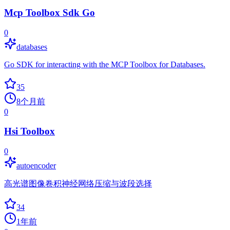
Mcp Toolbox Sdk Go
0
databases
Go SDK for interacting with the MCP Toolbox for Databases.
35
8个月前
0
Hsi Toolbox
0
autoencoder
高光谱图像卷积神经网络压缩与波段选择
34
1年前