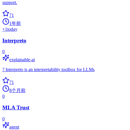
support.
71
1年前
+
1
today
Interpreto
0
explainable-ai
? Interpreto is an interpretability toolbox for LLMs
71
8个月前
0
MLA Trust
0
agent