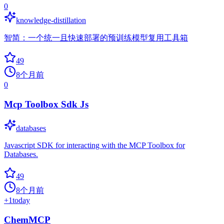
0
knowledge-distillation
智简：一个统一且快速部署的预训练模型复用工具箱
49
8个月前
0
Mcp Toolbox Sdk Js
databases
Javascript SDK for interacting with the MCP Toolbox for
Databases.
49
8个月前
+
1
today
ChemMCP