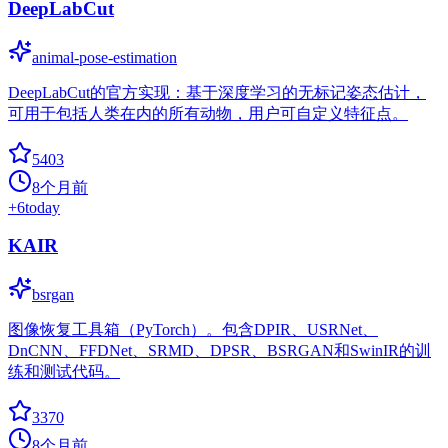
DeepLabCut
animal-pose-estimation
DeepLabCut的官方实现：基于深度学习的无标记姿态估计，
可用于包括人类在内的所有动物，用户可自定义特征点。
5403
8个月前
+
6
today
KAIR
bsrgan
图像恢复工具箱（PyTorch）。包含DPIR、USRNet、
DnCNN、FFDNet、SRMD、DPSR、BSRGAN和SwinIR的训
练和测试代码。
3370
8个月前