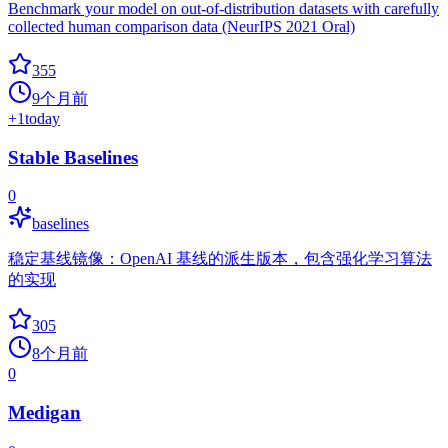
Benchmark your model on out-of-distribution datasets with carefully
collected human comparison data (NeurIPS 2021 Oral)
355
9个月前
+
1
today
Stable Baselines
0
baselines
稳定基线镜像：OpenAI 基线的派生版本，包含强化学习算法
的实现
305
8个月前
0
Medigan