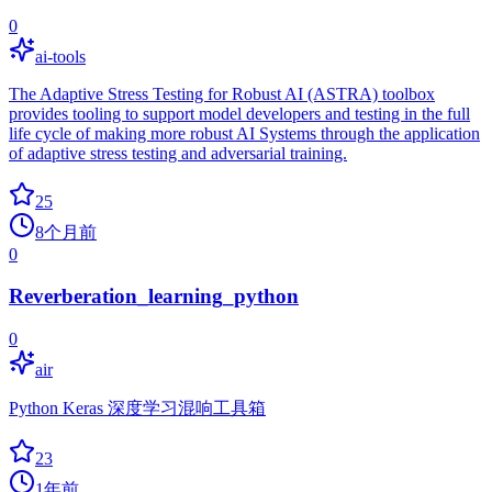
0
ai-tools
The Adaptive Stress Testing for Robust AI (ASTRA) toolbox
provides tooling to support model developers and testing in the full
life cycle of making more robust AI Systems through the application
of adaptive stress testing and adversarial training.
25
8个月前
0
Reverberation_learning_python
0
air
Python Keras 深度学习混响工具箱
23
1年前