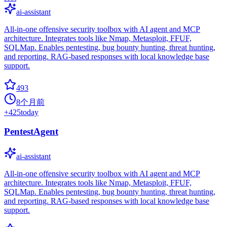
ai-assistant
All-in-one offensive security toolbox with AI agent and MCP
architecture. Integrates tools like Nmap, Metasploit, FFUF,
SQLMap. Enables pentesting, bug bounty hunting, threat hunting,
and reporting. RAG-based responses with local knowledge base
support.
493
8个月前
+
425
today
PentestAgent
ai-assistant
All-in-one offensive security toolbox with AI agent and MCP
architecture. Integrates tools like Nmap, Metasploit, FFUF,
SQLMap. Enables pentesting, bug bounty hunting, threat hunting,
and reporting. RAG-based responses with local knowledge base
support.