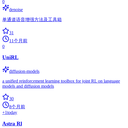
0
denoise
单通道语音增强方法及工具箱
31
11个月前
0
UniRL
diffusion-models
a unified reinforcement learning toolbox for joint RL on language
models and diffusion models
30
8个月前
+
1
today
Astra Rl