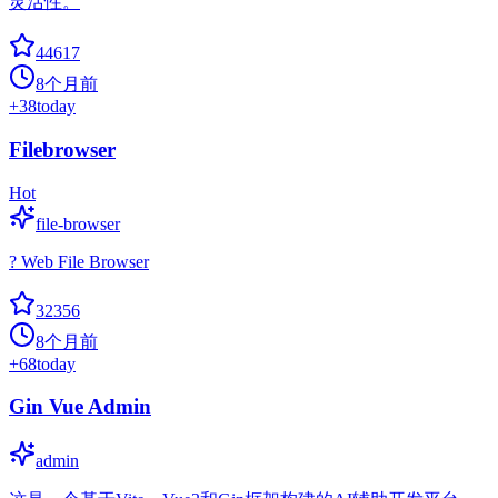
灵活性。
44617
8个月前
+
38
today
Filebrowser
Hot
file-browser
? Web File Browser
32356
8个月前
+
68
today
Gin Vue Admin
admin