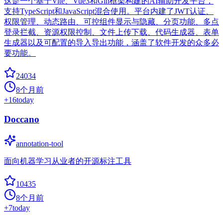
这是一个基于Vite、Vue3和Gin框架构建的AI辅助开发平台，
支持TypeScript和JavaScript混合使用。平台内建了JWT认证、
权限管理、动态路由、可控组件显示与隐藏、分页功能、多点
登录拦截、资源权限控制、文件上传下载、代码生成器、表单
生成器以及可配置的导入导出功能，涵盖了软件开发的众多必
要功能。
24034
8个月前
+
16
today
Doccano
annotation-tool
面向机器学习从业者的开源标注工具
10435
8个月前
+
7
today