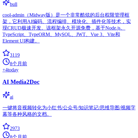
bull
cool-admin（Midway版）是一个非常酷炫的后台权限管理框
架，它利用AI编码、流程编排、模块化、插件化等技术，实
现CRUD极速开发。该框架永久开源免费，基于Node.js、
TypeScript、TypeORM、MySQL、JWT、Vue 3、Vite和
Element UI构建。
3119
8个月前
+
4
today
AI Media2Doc
ai
一键将音视频转化为小红书/公众号/知识笔记/思维导图/视频字
幕等各种风格的文档。
2973
8个月前