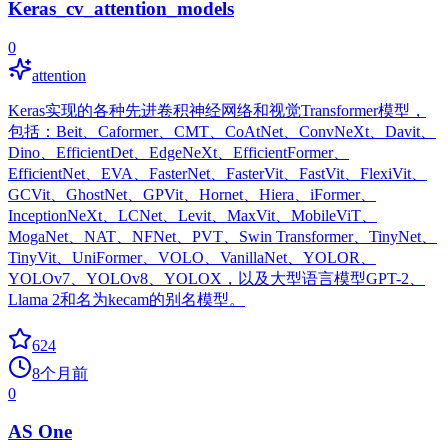
Keras_cv_attention_models
0
attention
Keras实现的各种先进卷积神经网络和视觉Transformer模型，
包括：Beit、Caformer、CMT、CoAtNet、ConvNeXt、Davit、
Dino、EfficientDet、EdgeNeXt、EfficientFormer、
EfficientNet、EVA、FasterNet、FasterVit、FastVit、FlexiVit、
GCVit、GhostNet、GPVit、Hornet、Hiera、iFormer、
InceptionNeXt、LCNet、Levit、MaxVit、MobileViT、
MogaNet、NAT、NFNet、PVT、Swin Transformer、TinyNet、
TinyVit、UniFormer、VOLO、VanillaNet、YOLOR、
YOLOv7、YOLOv8、YOLOX，以及大型语言模型GPT-2、
Llama 2和名为kecam的别名模型。
624
8个月前
0
AS One