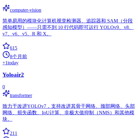
computer-vision
简单易用的模块化计算机视觉检测器、追踪器和 SAM（分段
感知模型）——只需不到 10 行代码即可运行 YOLOv9、v8、
v7、v6、v5、R 和 X。
615
8个月前
+
1
today
Yoloair2
0
transformer
致力于改进YOLOv7，支持改进其骨干网络、颈部网络、头部
网络、损失函数、IoU计算、非极大值抑制（NMS）和其他模
块。
211