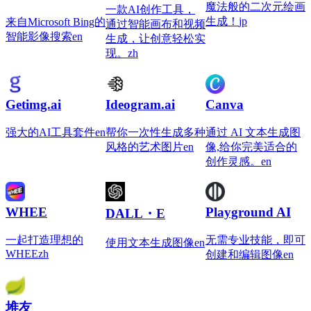
魔法般的二次元绘画
一款AI创作工具，
生成！
jp
来自Microsoft Bing的
通过智能画布和视频
智能影像搜索
en
生成，让创意轻松实
现。
zh
Getimg.ai
Ideogram.ai
Canva
强大的AI工具套件
en
帮你一次性生成多种
通过 AI 文本生成图
风格的艺术图片
en
像,给你完美适合的
创作灵感。
en
WHEE
Playground AI
DALL・E
一起打造理想的
无需专业技能，即可
使用文本生成图像
en
WHEE
zh
创建和编辑图像
en
堆友