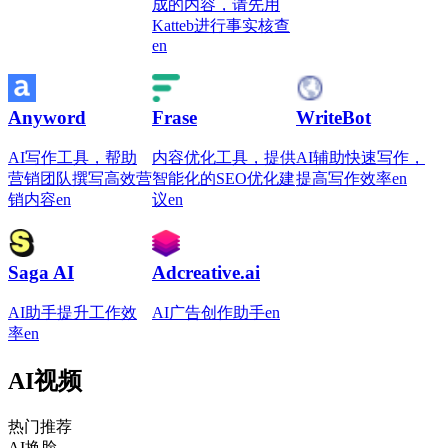
成的内容，请先用
Katteb进行事实核查
en
Anyword
Frase
WriteBot
AI写作工具，帮助
内容优化工具，提供
AI辅助快速写作，
营销团队撰写高效营
智能化的SEO优化建
提高写作效率
en
销内容
en
议
en
Saga AI
Adcreative.ai
AI助手提升工作效
AI广告创作助手
en
率
en
AI视频
热门推荐
AI换脸