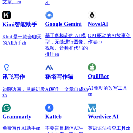
文章。
en
zh
Google Gemini
NovelAI
Kimi智能助手
基于多模态的 AI 模
GPT驱动的AI故事创
Kimi 是一款会聊天
型，无缝进行图像、
作者
en
的AI助手
zh
视频、音频和代码的
推理
en
QuillBot
讯飞写作
秘塔写作猫
AI 驱动的改写工具
边聊边写，灵感迸发
AI写作，文章自成
zh
en
zh
Grammarly
Katteb
Wordvice AI
免费写作AI助手
en
不要盲目相信AI生
英语语法检查工具
zh