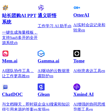
OtterAI
站长团购AI PPT
通义听悟
系统
AI实时会议记录和
工作学习 AI 助手
zh
转录
en
一键生成海量模板，
支持SaaS多开的全开
源系统
zh
Mem.ai
Gamma.ai
Tome
AI团队协作工具，
AI驱动的云数据泄
AI创意表达工具
en
让工作更高效
en
露防护
en
ChatDOC
Glean
Xmind AI
与文档聊天，即时获
企业AI搜索和知识
AI增强的协同思维
得引用来源的答案
en
发现
en
导图工具
en