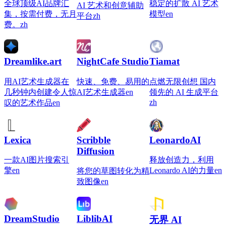
全球顶级AI品牌汇
稳定的扩散 AI 艺术
AI 艺术和创意辅助
集，按需付费，无月
模型
en
平台
zh
费。
zh
Dreamlike.art
NightCafe Studio
Tiamat
用AI艺术生成器在
快速、免费、易用的
点燃无限创想 国内
几秒钟内创建令人惊
AI艺术生成器
en
领先的 AI 生成平台
zh
叹的艺术作品
en
Lexica
Scribble
LeonardoAI
Diffusion
一款AI图片搜索引
释放创造力，利用
擎
en
Leonardo AI的力量
en
将您的草图转化为精
致图像
en
DreamStudio
LiblibAI
无界 AI