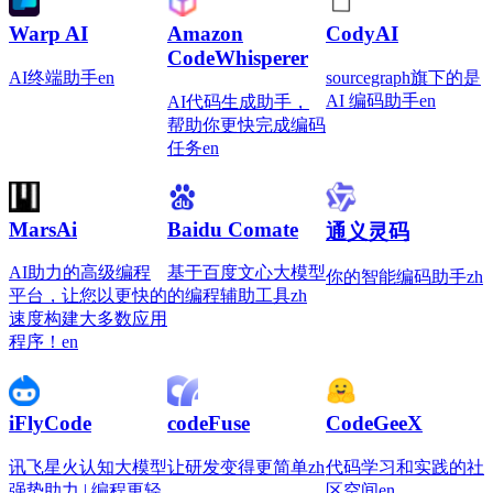
Warp AI
Amazon
CodyAI
CodeWhisperer
AI终端助手
en
sourcegraph旗下的是
AI 编码助手
en
AI代码生成助手，
帮助你更快完成编码
任务
en
MarsAi
Baidu Comate
通义灵码
AI助力的高级编程
基于百度文心大模型
你的智能编码助手
zh
平台，让您以更快的
的编程辅助工具
zh
速度构建大多数应用
程序！
en
iFlyCode
codeFuse
CodeGeeX
讯飞星火认知大模型
让研发变得更简单
zh
代码学习和实践的社
强势助力 | 编程更轻
区空间
en