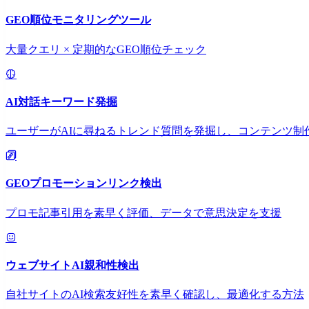
GEO順位モニタリングツール
大量クエリ × 定期的なGEO順位チェック
AI対話キーワード発掘
ユーザーがAIに尋ねるトレンド質問を発掘し、コンテンツ制
GEOプロモーションリンク検出
プロモ記事引用を素早く評価、データで意思決定を支援
ウェブサイトAI親和性検出
自社サイトのAI検索友好性を素早く確認し、最適化する方法