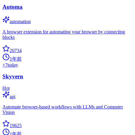
Automa
automation
A browser extension for automating your browser by connecting
blocks
20734
1年前
+
7
today
Skyvern
Hot
api
Automate browser-based workflows with LLMs and Computer
Vision
19625
1年前