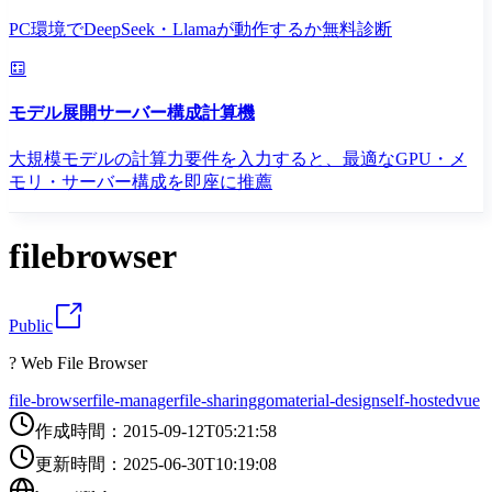
PC環境でDeepSeek・Llamaが動作するか無料診断
モデル展開サーバー構成計算機
大規模モデルの計算力要件を入力すると、最適なGPU・メ
モリ・サーバー構成を即座に推薦
filebrowser
Public
? Web File Browser
file-browser
file-manager
file-sharing
go
material-design
self-hosted
vue
作成時間
：
2015-09-12T05:21:58
更新時間
：
2025-06-30T10:19:08