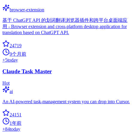
browser-extension
基于 ChatGPT API 的划词翻译浏览器插件和跨平台桌面端应
用 - Browser extension and cross-platform desktop application for
translation based on ChatGPT API.
24719
9个月前
+
5
today
Claude Task Master
Hot
ai
An AI-powered task-management system you can drop into Cursor.
24151
1年前
+
84
today