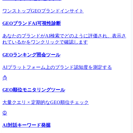
ワンストップGEOブランドインサイト
GEOブランドAI可視性診断
あなたのブランドがAI検索でどのように評価され、表示さ
れているかをワンクリックで確認します
GEOランキング照会ツール
AIプラットフォーム上のブランド認知度を測定する
GEO順位モニタリングツール
大量クエリ × 定期的なGEO順位チェック
AI対話キーワード発掘