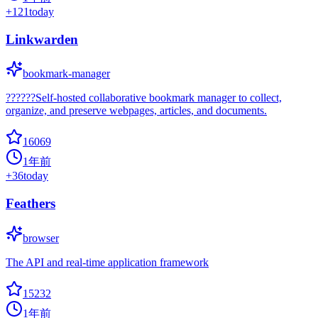
+
121
today
Linkwarden
bookmark-manager
??????Self-hosted collaborative bookmark manager to collect,
organize, and preserve webpages, articles, and documents.
16069
1年前
+
36
today
Feathers
browser
The API and real-time application framework
15232
1年前