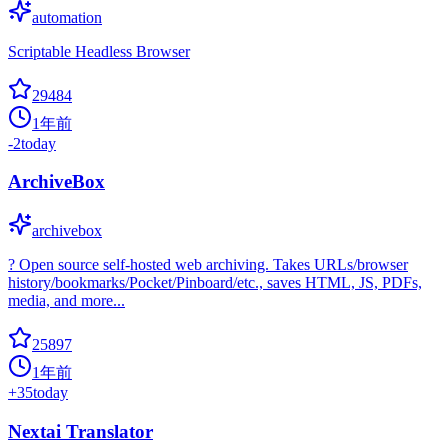
automation
Scriptable Headless Browser
29484
1年前
-2
today
ArchiveBox
archivebox
? Open source self-hosted web archiving. Takes URLs/browser
history/bookmarks/Pocket/Pinboard/etc., saves HTML, JS, PDFs,
media, and more...
25897
1年前
+
35
today
Nextai Translator