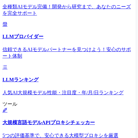
全種類AIモデル完備！開発から研究まで、あなたのニーズ
を完全サポート
LLMプロバイダー
信頼できるAIモデルパートナーを見つけよう！安心のサポ
ート体制
LLMランキング
人気AI大規模モデル性能・注目度・年/月/日ランキング
ツール
大規模言語モデルAPIプロキシチェッカー
5つの評価基準で、安心できる大模型プロキシを厳選