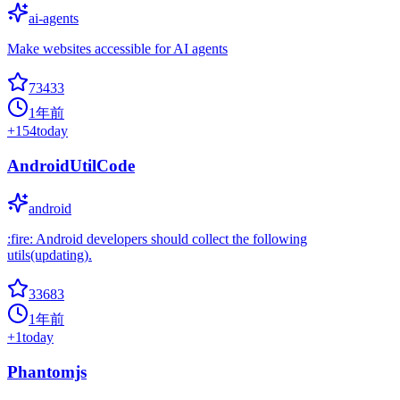
ai-agents
Make websites accessible for AI agents
73433
1年前
+
154
today
AndroidUtilCode
android
:fire: Android developers should collect the following
utils(updating).
33683
1年前
+
1
today
Phantomjs