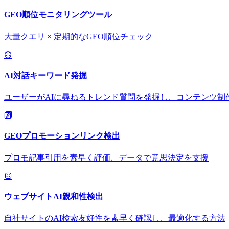
GEO順位モニタリングツール
大量クエリ × 定期的なGEO順位チェック
AI対話キーワード発掘
ユーザーがAIに尋ねるトレンド質問を発掘し、コンテンツ制
GEOプロモーションリンク検出
プロモ記事引用を素早く評価、データで意思決定を支援
ウェブサイトAI親和性検出
自社サイトのAI検索友好性を素早く確認し、最適化する方法