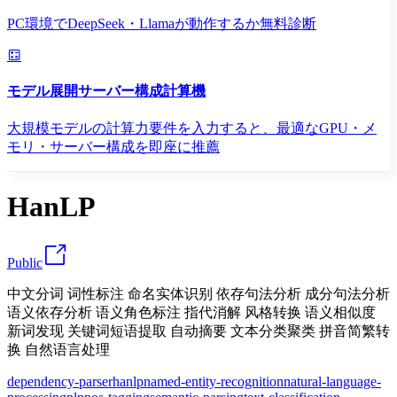
PC環境でDeepSeek・Llamaが動作するか無料診断
モデル展開サーバー構成計算機
大規模モデルの計算力要件を入力すると、最適なGPU・メ
モリ・サーバー構成を即座に推薦
HanLP
Public
中文分词 词性标注 命名实体识别 依存句法分析 成分句法分析
语义依存分析 语义角色标注 指代消解 风格转换 语义相似度
新词发现 关键词短语提取 自动摘要 文本分类聚类 拼音简繁转
换 自然语言处理
dependency-parser
hanlp
named-entity-recognition
natural-language-