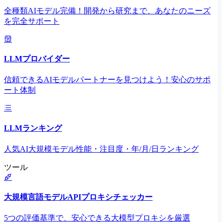
全種類AIモデル完備！開発から研究まで、あなたのニーズ
を完全サポート
LLMプロバイダー
信頼できるAIモデルパートナーを見つけよう！安心のサポ
ート体制
LLMランキング
人気AI大規模モデル性能・注目度・年/月/日ランキング
ツール
大規模言語モデルAPIプロキシチェッカー
5つの評価基準で、安心できる大模型プロキシを厳選