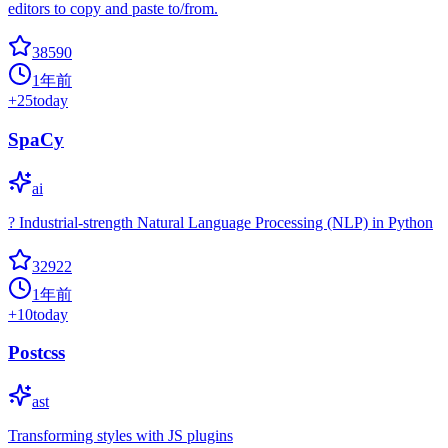
editors to copy and paste to/from.
38590
1年前
+
25
today
SpaCy
ai
? Industrial-strength Natural Language Processing (NLP) in Python
32922
1年前
+
10
today
Postcss
ast
Transforming styles with JS plugins