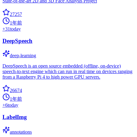
State-of-the-art 2D and 3D Face Analysis Project
27257
1年前
+
31
today
DeepSpeech
deep-learning
DeepSpeech is an open source embedded (offline, on-device)
speech-to-text engine which can run in real time on devices ranging
from a Raspberry Pi 4 to high power GPU servers.
26674
1年前
+
6
today
LabelImg
annotations