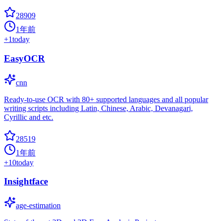
28909
1年前
+
1
today
EasyOCR
cnn
Ready-to-use OCR with 80+ supported languages and all popular
writing scripts including Latin, Chinese, Arabic, Devanagari,
Cyrillic and etc.
28519
1年前
+
10
today
Insightface
age-estimation