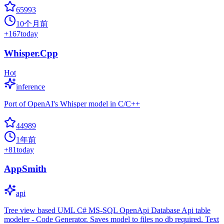
65993
10个月前
+
167
today
Whisper.Cpp
Hot
inference
Port of OpenAI's Whisper model in C/C++
44989
1年前
+
81
today
AppSmith
api
Tree view based UML C# MS-SQL OpenApi Database Api table
modeler - Code Generator. Saves model to files no db required. Text