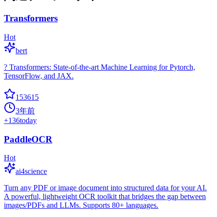
Transformers
Hot
bert
? Transformers: State-of-the-art Machine Learning for Pytorch,
TensorFlow, and JAX.
153615
3年前
+
136
today
PaddleOCR
Hot
ai4science
Turn any PDF or image document into structured data for your AI.
A powerful, lightweight OCR toolkit that bridges the gap between
images/PDFs and LLMs. Supports 80+ languages.