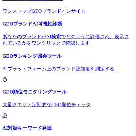
ワンストップGEOブランドインサイト
GEOブランドAI可視性診断
あなたのブランドがAI検索でどのように評価され、表示さ
れているかをワンクリックで確認します
GEOランキング照会ツール
AIプラットフォーム上のブランド認知度を測定する
GEO順位モニタリングツール
大量クエリ × 定期的なGEO順位チェック
AI対話キーワード発掘