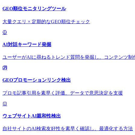
GEO順位モニタリングツール
大量クエリ × 定期的なGEO順位チェック
AI対話キーワード発掘
ユーザーがAIに尋ねるトレンド質問を発掘し、コンテンツ制
GEOプロモーションリンク検出
プロモ記事引用を素早く評価、データで意思決定を支援
ウェブサイトAI親和性検出
自社サイトのAI検索友好性を素早く確認し、最適化する方法