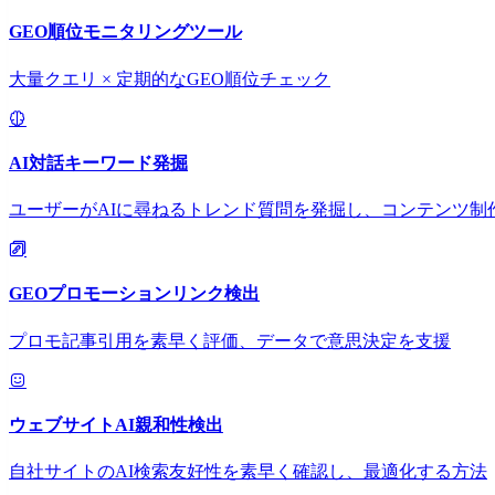
GEO順位モニタリングツール
大量クエリ × 定期的なGEO順位チェック
AI対話キーワード発掘
ユーザーがAIに尋ねるトレンド質問を発掘し、コンテンツ制
GEOプロモーションリンク検出
プロモ記事引用を素早く評価、データで意思決定を支援
ウェブサイトAI親和性検出
自社サイトのAI検索友好性を素早く確認し、最適化する方法