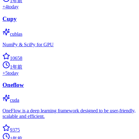
1年前
+
4
today
Cupy
cublas
NumPy & SciPy for GPU
10658
1年前
+
5
today
Oneflow
cuda
OneFlow is a deep learning framework designed to be user-friendly,
scalable and efficient.
9375
1年前