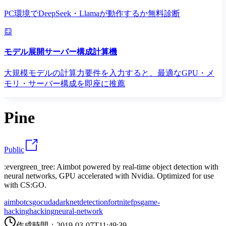
PC環境でDeepSeek・Llamaが動作するか無料診断
モデル展開サーバー構成計算機
大規模モデルの計算力要件を入力すると、最適なGPU・メ
モリ・サーバー構成を即座に推薦
Pine
Public
:evergreen_tree: Aimbot powered by real-time object detection with
neural networks, GPU accelerated with Nvidia. Optimized for use
with CS:GO.
aimbot
csgo
cuda
darknet
detection
fortnite
fps
game-
hacking
hacking
neural-network
作成時間
：
2019-03-07T11:49:39