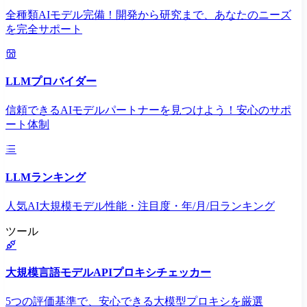
全種類AIモデル完備！開発から研究まで、あなたのニーズ
を完全サポート
LLMプロバイダー
信頼できるAIモデルパートナーを見つけよう！安心のサポ
ート体制
LLMランキング
人気AI大規模モデル性能・注目度・年/月/日ランキング
ツール
大規模言語モデルAPIプロキシチェッカー
5つの評価基準で、安心できる大模型プロキシを厳選