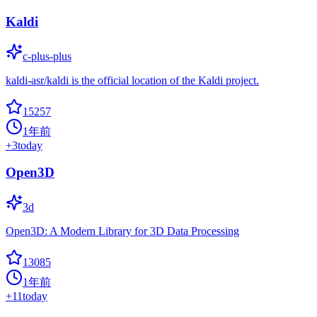
Kaldi
c-plus-plus
kaldi-asr/kaldi is the official location of the Kaldi project.
15257
1年前
+
3
today
Open3D
3d
Open3D: A Modern Library for 3D Data Processing
13085
1年前
+
11
today