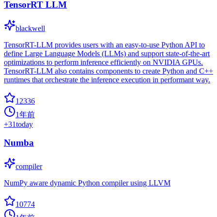
TensorRT LLM
blackwell
TensorRT-LLM provides users with an easy-to-use Python API to
define Large Language Models (LLMs) and support state-of-the-art
optimizations to perform inference efficiently on NVIDIA GPUs.
TensorRT-LLM also contains components to create Python and C++
runtimes that orchestrate the inference execution in performant way.
12336
1年前
+
31
today
Numba
compiler
NumPy aware dynamic Python compiler using LLVM
10774