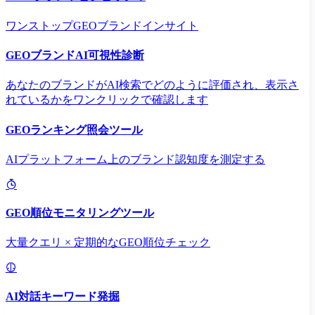
ワンストップGEOブランドインサイト
GEOブランドAI可視性診断
あなたのブランドがAI検索でどのように評価され、表示さ
れているかをワンクリックで確認します
GEOランキング照会ツール
AIプラットフォーム上のブランド認知度を測定する
GEO順位モニタリングツール
大量クエリ × 定期的なGEO順位チェック
AI対話キーワード発掘