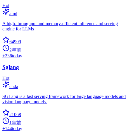
Hot
amd
A high-throughput and memory-efficient inference and serving
engine for LLMs
64909
2年前
+
236
today
Sglang
Hot
cuda
SGLang is a fast serving framework for large language models and
vision language models.
21068
1年前
+
144
today