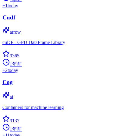
+
1
today
Cudf
arrow
cuDF - GPU DataFrame Library
9365
1年前
+
2
today
Cog
ai
Containers for machine learning
9137
1年前
+
11
today