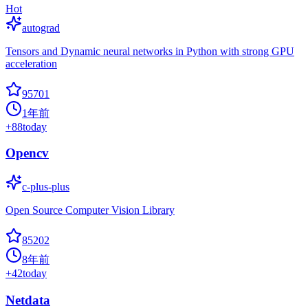
Hot
autograd
Tensors and Dynamic neural networks in Python with strong GPU
acceleration
95701
1年前
+
88
today
Opencv
c-plus-plus
Open Source Computer Vision Library
85202
8年前
+
42
today
Netdata