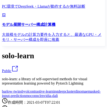
PC環境でDeepSeek・Llamaが動作するか無料診断
モデル展開サーバー構成計算機
大規模モデルの計算力要件を入力すると、最適なGPU・メ
モリ・サーバー構成を即座に推薦
solo-learn
Public
solo-learn: a library of self-supervised methods for visual
representation learning powered by Pytorch Lightning
barlow-twins
byol
contrastive-learning
deepcluster
dino
mae
masked-
input-prediction
moco
nnclr
nvidia-dali
作成時間
：
2021-03-07T07:22:01