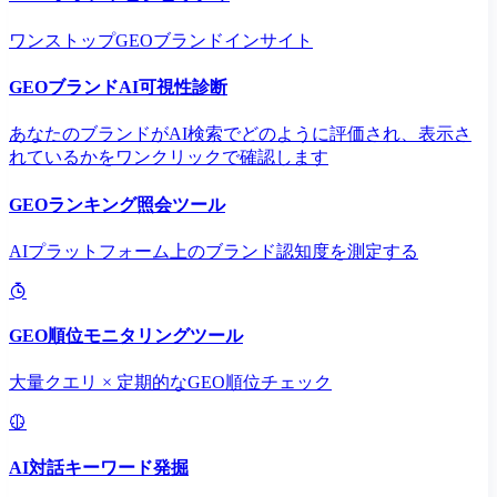
ワンストップGEOブランドインサイト
GEOブランドAI可視性診断
あなたのブランドがAI検索でどのように評価され、表示さ
れているかをワンクリックで確認します
GEOランキング照会ツール
AIプラットフォーム上のブランド認知度を測定する
GEO順位モニタリングツール
大量クエリ × 定期的なGEO順位チェック
AI対話キーワード発掘