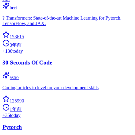
bert
? Transformers: State-of-the-art Machine Learning for Pytorch,
TensorFlow, and JAX.
153615
3年前
+
136
today
30 Seconds Of Code
astro
Coding articles to level up your development skills
125990
1年前
+
35
today
Pytorch