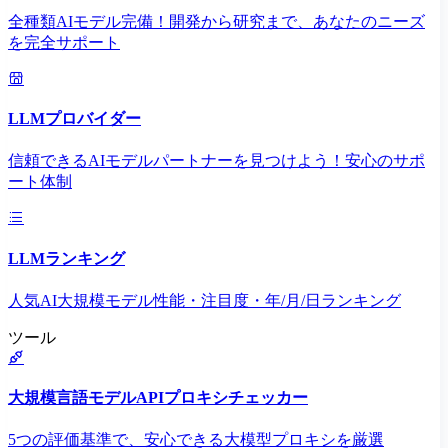
全種類AIモデル完備！開発から研究まで、あなたのニーズ
を完全サポート
LLMプロバイダー
信頼できるAIモデルパートナーを見つけよう！安心のサポ
ート体制
LLMランキング
人気AI大規模モデル性能・注目度・年/月/日ランキング
ツール
大規模言語モデルAPIプロキシチェッカー
5つの評価基準で、安心できる大模型プロキシを厳選