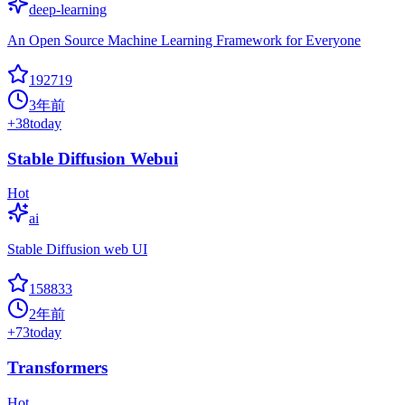
deep-learning
An Open Source Machine Learning Framework for Everyone
192719
3年前
+
38
today
Stable Diffusion Webui
Hot
ai
Stable Diffusion web UI
158833
2年前
+
73
today
Transformers
Hot