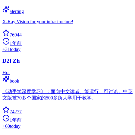
alerting
X-Ray Vision for your infrastructure!
76944
1年前
+
31
today
D2l Zh
Hot
book
《动手学深度学习》：面向中文读者、能运行、可讨论。中英
文版被70多个国家的500多所大学用于教学。
74277
1年前
+
60
today