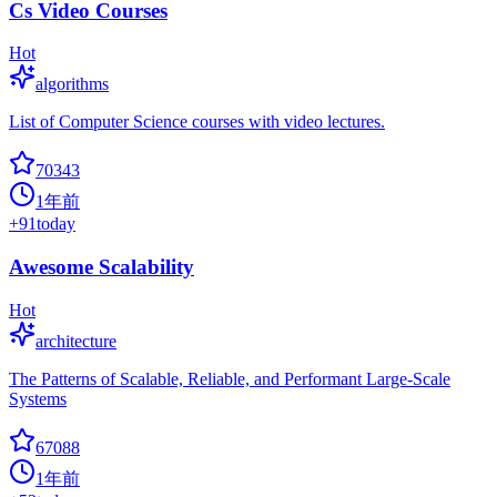
Cs Video Courses
Hot
algorithms
List of Computer Science courses with video lectures.
70343
1年前
+
91
today
Awesome Scalability
Hot
architecture
The Patterns of Scalable, Reliable, and Performant Large-Scale
Systems
67088
1年前