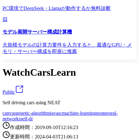
PC環境でDeepSeek・Llamaが動作するか無料診断
モデル展開サーバー構成計算機
大規模モデルの計算力要件を入力すると、最適なGPU・メ
モリ・サーバー構成を即座に推薦
WatchCarsLearn
Public
Self driving cars using NEAT
canvas
genetic-algorithm
javasc
machine-learning
neat
neural-
networks
self-dr
作成時間
：
2019-09-10T12:16:23
更新時間
：
2024-04-03T21:06:13