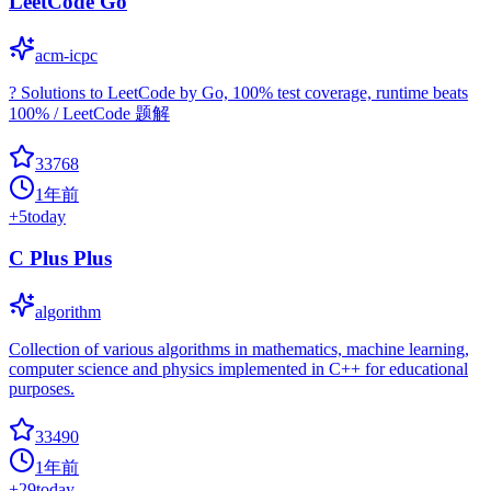
LeetCode Go
acm-icpc
? Solutions to LeetCode by Go, 100% test coverage, runtime beats
100% / LeetCode 题解
33768
1年前
+
5
today
C Plus Plus
algorithm
Collection of various algorithms in mathematics, machine learning,
computer science and physics implemented in C++ for educational
purposes.
33490
1年前
+
29
today