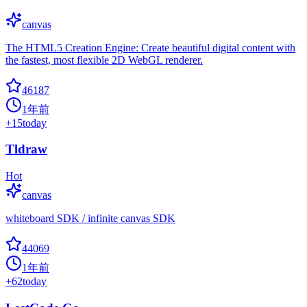
canvas
The HTML5 Creation Engine: Create beautiful digital content with
the fastest, most flexible 2D WebGL renderer.
46187
1年前
+
15
today
Tldraw
Hot
canvas
whiteboard SDK / infinite canvas SDK
44069
1年前
+
62
today