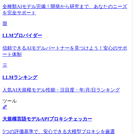
全種類AIモデル完備！開発から研究まで、あなたのニーズ
を完全サポート
LLMプロバイダー
信頼できるAIモデルパートナーを見つけよう！安心のサポ
ート体制
LLMランキング
人気AI大規模モデル性能・注目度・年/月/日ランキング
ツール
大規模言語モデルAPIプロキシチェッカー
5つの評価基準で、安心できる大模型プロキシを厳選