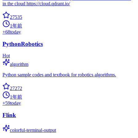
in the cloud https://cloud.qdrant.io/
27535
1年前
+
68
today
PythonRobotics
Hot
algorithm
Python sample codes and textbook for robotics algorithms.
27272
1年前
+
59
today
Flink
colorful-terminal-output