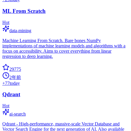
ML From Scratch
Hot
data-mining
Machine Learning From Scratch. Bare bones NumPy
implementations of machine learning models and algorithms with a
focus on accessibility. Aims to cover everything from linear
regression to deep learning.
29775
2年前
+
77
today
Qdrant
Hot
ai-search
Qdrant - High-performance, massive-scale Vector Database and
Vector Search Engine for the next generation of AI. Also available