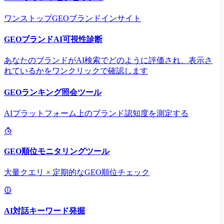
ワンストップGEOブランドインサイト
GEOブランドAI可視性診断
あなたのブランドがAI検索でどのように評価され、表示さ
れているかをワンクリックで確認します
GEOランキング照会ツール
AIプラットフォーム上のブランド認知度を測定する
GEO順位モニタリングツール
大量クエリ × 定期的なGEO順位チェック
AI対話キーワード発掘