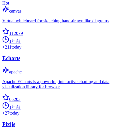
Hot
canvas
Virtual whiteboard for sketching hand-drawn like diagrams
112079
1年前
+
211
today
Echarts
apache
Apache ECharts is a powerful, interactive charting and data
visualization library for browser
65203
1年前
+
27
today
Pixijs