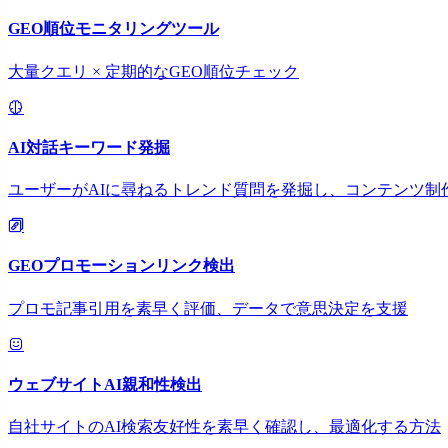
GEO順位モニタリングツール
大量クエリ × 定期的なGEO順位チェック
AI対話キーワード発掘
ユーザーがAIに尋ねるトレンド質問を発掘し、コンテンツ制
GEOプロモーションリンク検出
プロモ記事引用を素早く評価、データで意思決定を支援
ウェブサイトAI親和性検出
自社サイトのAI検索友好性を素早く確認し、最適化する方法