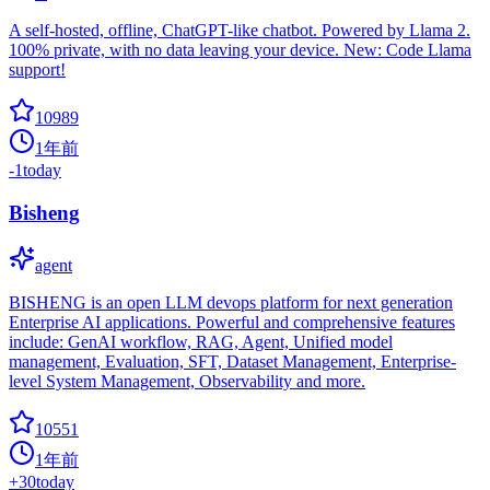
A self-hosted, offline, ChatGPT-like chatbot. Powered by Llama 2.
100% private, with no data leaving your device. New: Code Llama
support!
10989
1年前
-1
today
Bisheng
agent
BISHENG is an open LLM devops platform for next generation
Enterprise AI applications. Powerful and comprehensive features
include: GenAI workflow, RAG, Agent, Unified model
management, Evaluation, SFT, Dataset Management, Enterprise-
level System Management, Observability and more.
10551
1年前
+
30
today