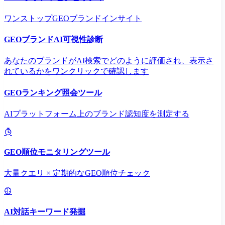
ワンストップGEOブランドインサイト
GEOブランドAI可視性診断
あなたのブランドがAI検索でどのように評価され、表示さ
れているかをワンクリックで確認します
GEOランキング照会ツール
AIプラットフォーム上のブランド認知度を測定する
GEO順位モニタリングツール
大量クエリ × 定期的なGEO順位チェック
AI対話キーワード発掘