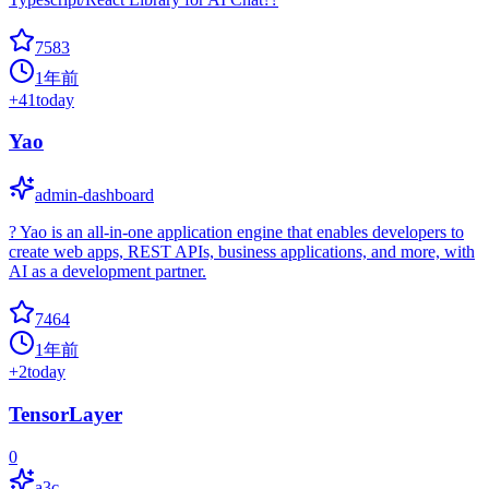
7583
1年前
+
41
today
Yao
admin-dashboard
? Yao is an all-in-one application engine that enables developers to
create web apps, REST APIs, business applications, and more, with
AI as a development partner.
7464
1年前
+
2
today
TensorLayer
0
a3c