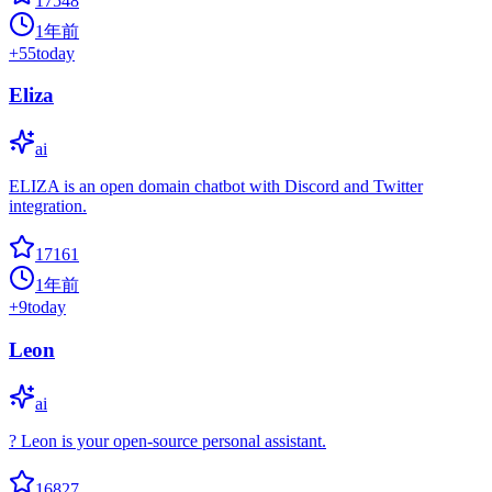
17548
1年前
+
55
today
Eliza
ai
ELIZA is an open domain chatbot with Discord and Twitter
integration.
17161
1年前
+
9
today
Leon
ai
? Leon is your open-source personal assistant.
16827