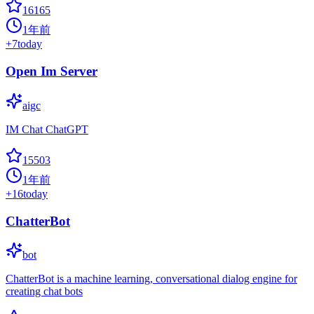
16165
1年前
+
7
today
Open Im Server
aigc
IM Chat ChatGPT
15503
1年前
+
16
today
ChatterBot
bot
ChatterBot is a machine learning, conversational dialog engine for
creating chat bots