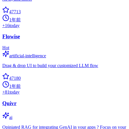
47713
1年前
+
16
today
Flowise
Hot
artificial-intelligence
Drag & drop UI to build your customized LLM flow
47180
1年前
+
81
today
Quivr
ai
Opiniated RAG for integrating GenAI in your apps ? Focus on your