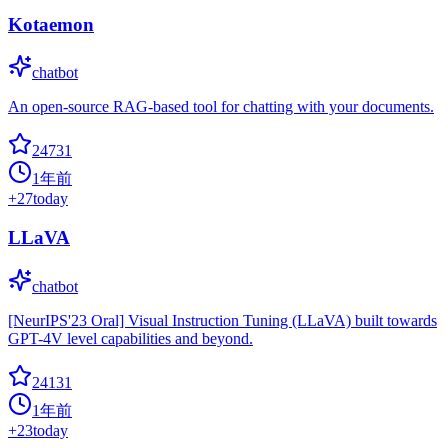
Kotaemon
chatbot
An open-source RAG-based tool for chatting with your documents.
24731
1年前
+
27
today
LLaVA
chatbot
[NeurIPS'23 Oral] Visual Instruction Tuning (LLaVA) built towards
GPT-4V level capabilities and beyond.
24131
1年前
+
23
today