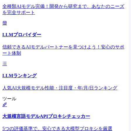
全種類AIモデル完備！開発から研究まで、あなたのニーズ
を完全サポート
LLMプロバイダー
信頼できるAIモデルパートナーを見つけよう！安心のサポ
ート体制
LLMランキング
人気AI大規模モデル性能・注目度・年/月/日ランキング
ツール
大規模言語モデルAPIプロキシチェッカー
5つの評価基準で、安心できる大模型プロキシを厳選