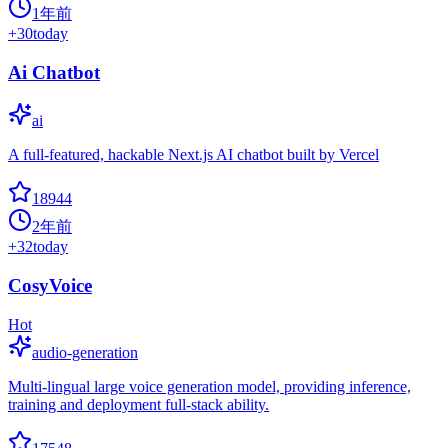
1年前
+
30
today
Ai Chatbot
ai
A full-featured, hackable Next.js AI chatbot built by Vercel
18944
2年前
+
32
today
CosyVoice
Hot
audio-generation
Multi-lingual large voice generation model, providing inference,
training and deployment full-stack ability.