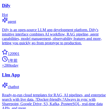
Dify
Hot
agent
Dify is an open-source LLM app development platform. Dify's
intuitive interface combines AI workflow, RAG pipeline, agent
capabilities, model management, observability features and more,
letting you quickly go from prototype to production.
120901
1年前
+
280
today
Llm App
chatbot
Ready-to-run cloud templates for RAG, AI pipelines, and enterprise
search with live data. ?Docker-friendly.?Always in sync with
Sharepoint, Google Drive, S3, Kafka, PostgreSQL, real-time data
APIs, and more.