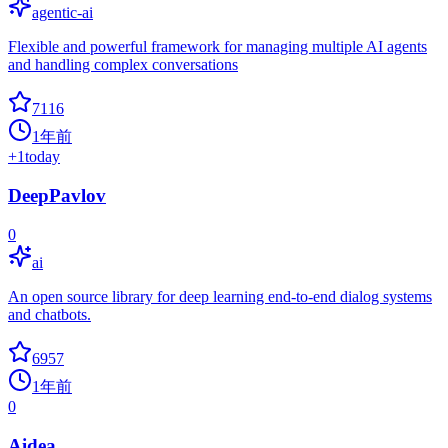
agentic-ai
Flexible and powerful framework for managing multiple AI agents
and handling complex conversations
7116
1年前
+
1
today
DeepPavlov
0
ai
An open source library for deep learning end-to-end dialog systems
and chatbots.
6957
1年前
0
Aidea