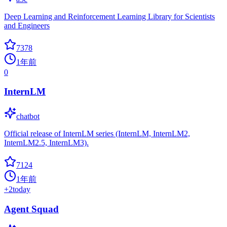
Deep Learning and Reinforcement Learning Library for Scientists
and Engineers
7378
1年前
0
InternLM
chatbot
Official release of InternLM series (InternLM, InternLM2,
InternLM2.5, InternLM3).
7124
1年前
+
2
today
Agent Squad