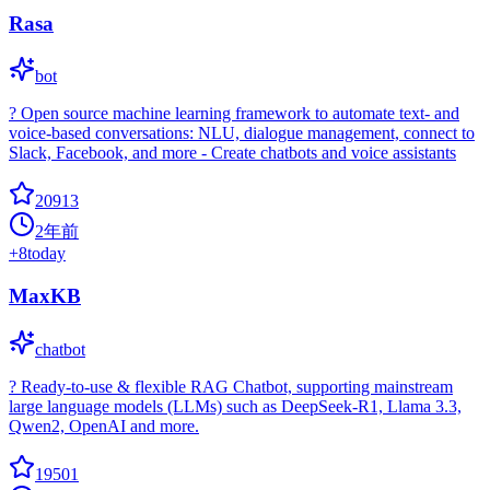
Rasa
bot
? Open source machine learning framework to automate text- and
voice-based conversations: NLU, dialogue management, connect to
Slack, Facebook, and more - Create chatbots and voice assistants
20913
2年前
+
8
today
MaxKB
chatbot
? Ready-to-use & flexible RAG Chatbot, supporting mainstream
large language models (LLMs) such as DeepSeek-R1, Llama 3.3,
Qwen2, OpenAI and more.
19501