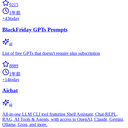
9215
1年前
+
43
today
BlackFriday GPTs Prompts
ai
List of free GPTs that doesn't require plus subscription
8889
1年前
+
14
today
Aichat
ai
All-in-one LLM CLI tool featuring Shell Assistant, Chat-REPL,
RAG, AI Tools & Agents, with access to OpenAI, Claude, Gemini,
Ollama, Groq, and more.