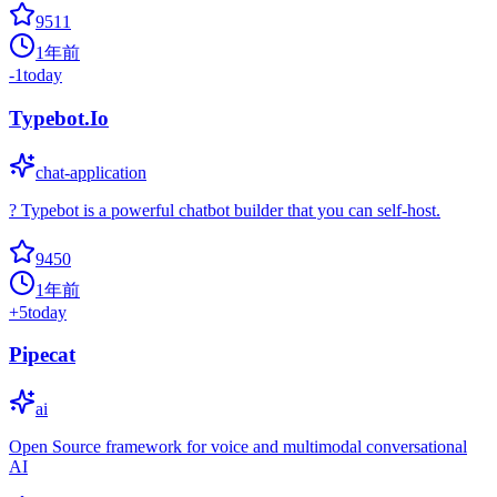
9511
1年前
-1
today
Typebot.Io
chat-application
? Typebot is a powerful chatbot builder that you can self-host.
9450
1年前
+
5
today
Pipecat
ai
Open Source framework for voice and multimodal conversational
AI