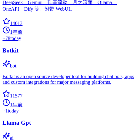
DeepSeek、Gemini、硅基流动、月之暗面、Ollama、
OneAPI、Dify 等。附带 WebUI。
14013
1年前
+
78
today
Botkit
bot
Botkit is an open source developer tool for building chat bots, apps
and custom integrations for major messaging platforms.
11577
1年前
+
1
today
Llama Gpt
ai