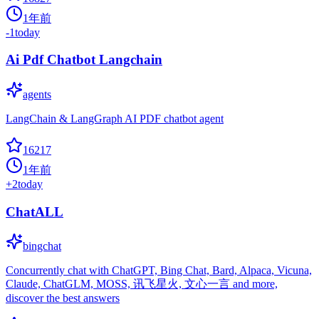
1年前
-1
today
Ai Pdf Chatbot Langchain
agents
LangChain & LangGraph AI PDF chatbot agent
16217
1年前
+
2
today
ChatALL
bingchat
Concurrently chat with ChatGPT, Bing Chat, Bard, Alpaca, Vicuna,
Claude, ChatGLM, MOSS, 讯飞星火, 文心一言 and more,
discover the best answers