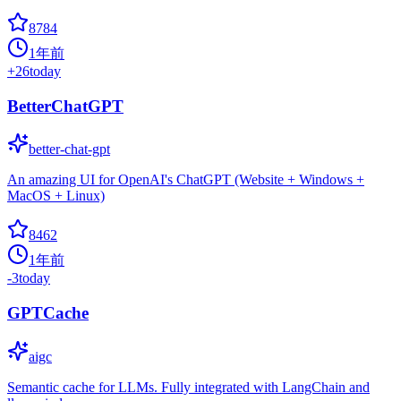
8784
1年前
+
26
today
BetterChatGPT
better-chat-gpt
An amazing UI for OpenAI's ChatGPT (Website + Windows +
MacOS + Linux)
8462
1年前
-3
today
GPTCache
aigc
Semantic cache for LLMs. Fully integrated with LangChain and