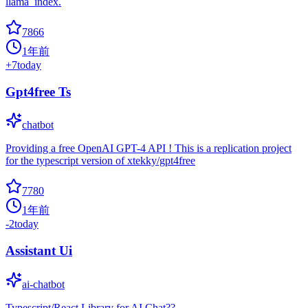
llama_index.
7866
1年前
+
7
today
Gpt4free Ts
chatbot
Providing a free OpenAI GPT-4 API ! This is a replication project
for the typescript version of xtekky/gpt4free
7780
1年前
-2
today
Assistant Ui
ai-chatbot
Typescript/React Library for AI Chat??