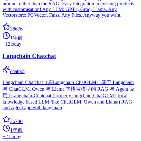
product rather than the RAG. Easy integration in existing products
with customisation! Any LLM: GPT4, Groq, Llama. Any
Vectorstore: PGVector, Faiss. Any Files. Anyway you want.
38676
1年前
+
12
today
Langchain Chatchat
chatbot
Langchain-Chatchat（原Langchain-ChatGLM）基于 Langchain
与 ChatGLM, Qwen 与 Llama 等语言模型的 RAG 与 Agent 应
用 | Langchain-Chatchat (formerly langchain-ChatGLM), local
knowledge based LLM (like ChatGLM, Qwen and Llama) RAG
and Agent app with langchain
36740
1年前
+
21
today