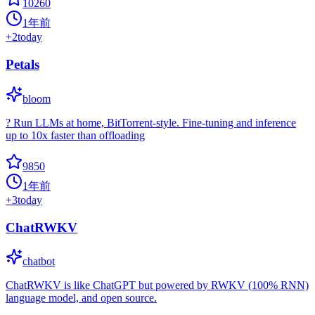
10260
1年前
+
2
today
Petals
bloom
? Run LLMs at home, BitTorrent-style. Fine-tuning and inference
up to 10x faster than offloading
9850
1年前
+
3
today
ChatRWKV
chatbot
ChatRWKV is like ChatGPT but powered by RWKV (100% RNN)
language model, and open source.