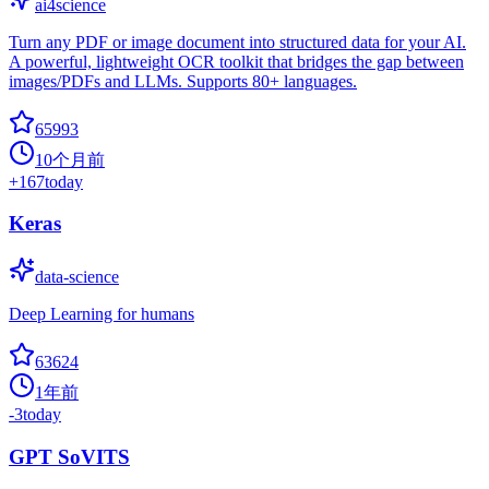
ai4science
Turn any PDF or image document into structured data for your AI.
A powerful, lightweight OCR toolkit that bridges the gap between
images/PDFs and LLMs. Supports 80+ languages.
65993
10个月前
+
167
today
Keras
data-science
Deep Learning for humans
63624
1年前
-3
today
GPT SoVITS