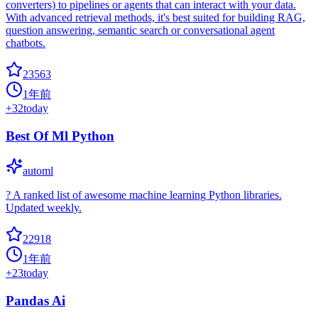
converters) to pipelines or agents that can interact with your data.
With advanced retrieval methods, it's best suited for building RAG,
question answering, semantic search or conversational agent
chatbots.
23563
1年前
+
32
today
Best Of Ml Python
automl
? A ranked list of awesome machine learning Python libraries.
Updated weekly.
22918
1年前
+
23
today
Pandas Ai