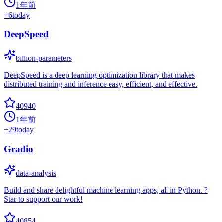
1年前
+
6
today
DeepSpeed
billion-parameters
DeepSpeed is a deep learning optimization library that makes
distributed training and inference easy, efficient, and effective.
40940
1年前
+
29
today
Gradio
data-analysis
Build and share delightful machine learning apps, all in Python. ?
Star to support our work!
40854