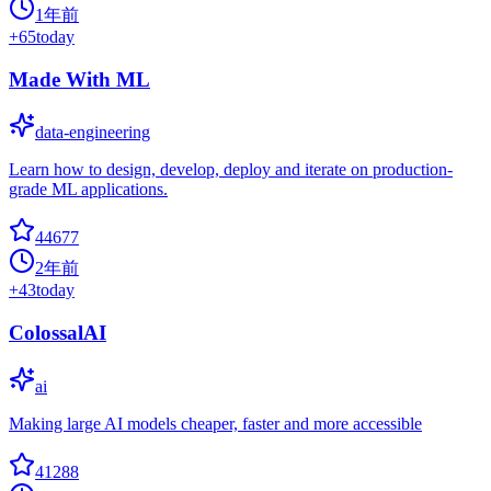
1年前
+
65
today
Made With ML
data-engineering
Learn how to design, develop, deploy and iterate on production-
grade ML applications.
44677
2年前
+
43
today
ColossalAI
ai
Making large AI models cheaper, faster and more accessible
41288