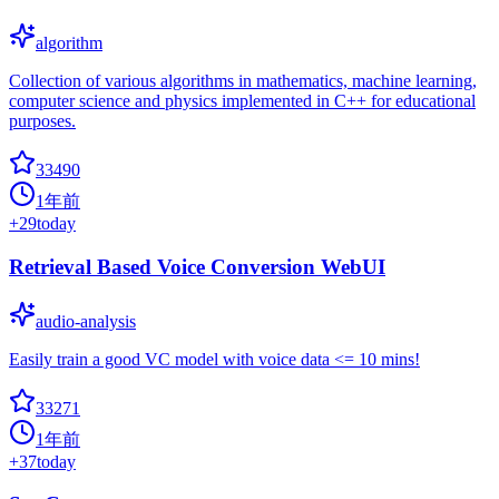
algorithm
Collection of various algorithms in mathematics, machine learning,
computer science and physics implemented in C++ for educational
purposes.
33490
1年前
+
29
today
Retrieval Based Voice Conversion WebUI
audio-analysis
Easily train a good VC model with voice data <= 10 mins!
33271
1年前
+
37
today