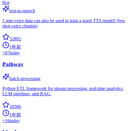
Hot
text-to-speech
1 min voice data can also be used to train a good TTS model! (few
shot voice cloning)
52892
1年前
+
87
today
Pathway
batch-processing
Python ETL framework for stream processing, real-time analytics,
LLM pipelines, and RAG.
50586
1年前
+
16
today