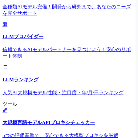
全種類AIモデル完備！開発から研究まで、あなたのニーズ
を完全サポート
LLMプロバイダー
信頼できるAIモデルパートナーを見つけよう！安心のサポ
ート体制
LLMランキング
人気AI大規模モデル性能・注目度・年/月/日ランキング
ツール
大規模言語モデルAPIプロキシチェッカー
5つの評価基準で、安心できる大模型プロキシを厳選