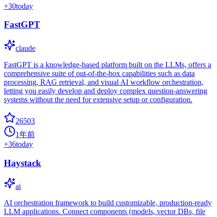
+
30
today
FastGPT
claude
FastGPT is a knowledge-based platform built on the LLMs, offers a
comprehensive suite of out-of-the-box capabilities such as data
processing, RAG retrieval, and visual AI workflow orchestration,
letting you easily develop and deploy complex question-answering
systems without the need for extensive setup or configuration.
26503
1年前
+
36
today
Haystack
ai
AI orchestration framework to build customizable, production-ready
LLM applications. Connect components (models, vector DBs, file