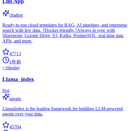
Llm App
chatbot
Ready-to-run cloud templates for RAG, AI pipelines, and enterprise
search with live data. ?Docker-friendly.?Always in sync with
Sharepoint, Google Drive, S3, Kafka, PostgreSQL, real-time data
APIs, and more.
47713
1年前
+
16
today
Llama_index
Hot
agents
LlamaIndex is the leading framework for building LLM-powered
agents over your data.
45704