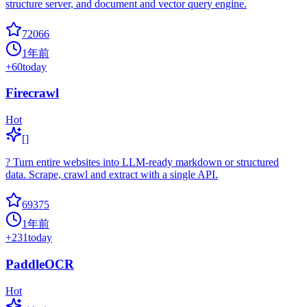
structure server, and document and vector query engine.
72066
1年前
+
60
today
Firecrawl
Hot
[]
? Turn entire websites into LLM-ready markdown or structured
data. Scrape, crawl and extract with a single API.
69375
1年前
+
231
today
PaddleOCR
Hot