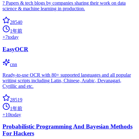
? Papers & tech blogs by companies sharing their work on data
science & machine learning in production.
28540
1年前
+
7
today
EasyOCR
cnn
Ready-to-use OCR with 80+ supported languages and all popular
writing scripts including Latin, Chinese, Arabic, Devanagari,
Cyrillic and etc.
28519
1年前
+
10
today
Probabilistic Programming And Bayesian Methods
For Hackers