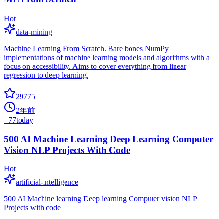
Hot
data-mining
Machine Learning From Scratch. Bare bones NumPy
implementations of machine learning models and algorithms with a
focus on accessibility. Aims to cover everything from linear
regression to deep learning.
29775
2年前
+
77
today
500 AI Machine Learning Deep Learning Computer
Vision NLP Projects With Code
Hot
artificial-intelligence
500 AI Machine learning Deep learning Computer vision NLP
Projects with code