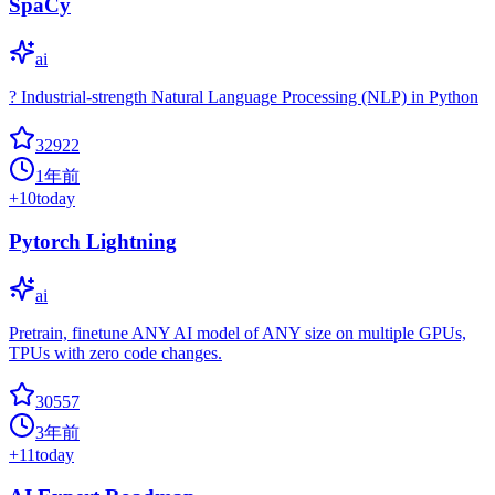
SpaCy
ai
? Industrial-strength Natural Language Processing (NLP) in Python
32922
1年前
+
10
today
Pytorch Lightning
ai
Pretrain, finetune ANY AI model of ANY size on multiple GPUs,
TPUs with zero code changes.
30557
3年前
+
11
today