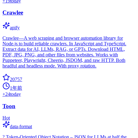
+
19
today
Crawlee
apify
Crawlee—A web scraping and browser automation library for
Node.js to build reliable crawlers. In JavaScript and TypeScript.
Extract data for AI, LLMs, RAG, or GPTs. Download HTML,
PDF, JPG, PNG, and other files from websites. Works with
Puppeteer, Playwright, Cheerio, JSDOM, and raw HTTP. Both
headful and headless mode. With proxy rotation.
20757
1年前
+
24
today
Toon
Hot
data-format
? Token-Oriented Object Notation – JSON for LLMs at half the