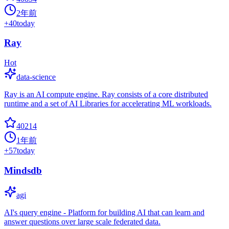
2年前
+
40
today
Ray
Hot
data-science
Ray is an AI compute engine. Ray consists of a core distributed
runtime and a set of AI Libraries for accelerating ML workloads.
40214
1年前
+
57
today
Mindsdb
agi
AI's query engine - Platform for building AI that can learn and
answer questions over large scale federated data.