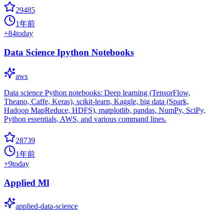
29485
1年前
+
84
today
Data Science Ipython Notebooks
aws
Data science Python notebooks: Deep learning (TensorFlow,
Theano, Caffe, Keras), scikit-learn, Kaggle, big data (Spark,
Hadoop MapReduce, HDFS), matplotlib, pandas, NumPy, SciPy,
Python essentials, AWS, and various command lines.
28739
1年前
+
9
today
Applied Ml
applied-data-science