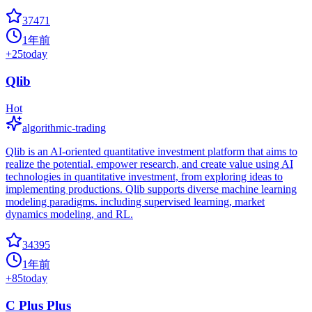
37471
1年前
+
25
today
Qlib
Hot
algorithmic-trading
Qlib is an AI-oriented quantitative investment platform that aims to
realize the potential, empower research, and create value using AI
technologies in quantitative investment, from exploring ideas to
implementing productions. Qlib supports diverse machine learning
modeling paradigms. including supervised learning, market
dynamics modeling, and RL.
34395
1年前
+
85
today
C Plus Plus