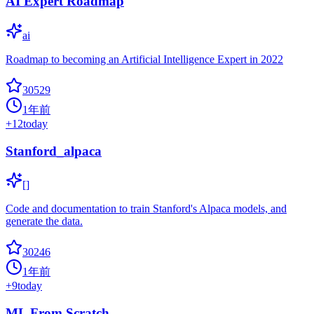
AI Expert Roadmap
ai
Roadmap to becoming an Artificial Intelligence Expert in 2022
30529
1年前
+
12
today
Stanford_alpaca
[]
Code and documentation to train Stanford's Alpaca models, and
generate the data.
30246
1年前
+
9
today
ML From Scratch