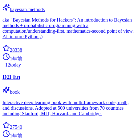
bayesian-methods
aka "Bayesian Methods for Hackers": An introduction to Bayesian
methods + probabilistic programming with a
computation/understanding-first, mathematics-second point of view.
All in pure Python ;)
28338
1年前
+
12
today
D2l En
book
Interactive deep learning book with multi-framework code, math,
and discussions. Adopted at 500 universities from 70 countries
including Stanford, MIT, Harvard, and Cambridge.
27540
1年前