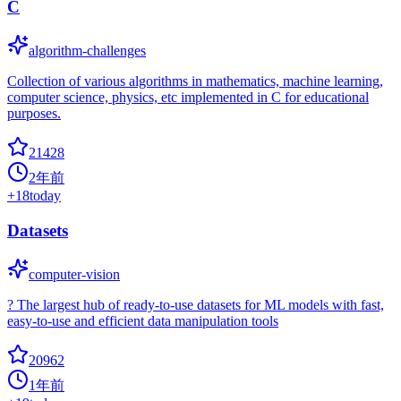
C
algorithm-challenges
Collection of various algorithms in mathematics, machine learning,
computer science, physics, etc implemented in C for educational
purposes.
21428
2年前
+
18
today
Datasets
computer-vision
? The largest hub of ready-to-use datasets for ML models with fast,
easy-to-use and efficient data manipulation tools
20962
1年前