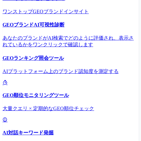
ワンストップGEOブランドインサイト
GEOブランドAI可視性診断
あなたのブランドがAI検索でどのように評価され、表示さ
れているかをワンクリックで確認します
GEOランキング照会ツール
AIプラットフォーム上のブランド認知度を測定する
GEO順位モニタリングツール
大量クエリ × 定期的なGEO順位チェック
AI対話キーワード発掘