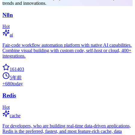
trends and innovations.
N8n
Hot
ai
Fair-code workflow automation platform with native AI capabilities.
Combine visual building with custom code, self-host or cloud, 400+
integrations.
161403
5年前
+
680
today
Redis
Hot
cache
For developers, who are building real-time data-driven applications,
Redis is the preferred, fastest, and most feature-rich cache, data