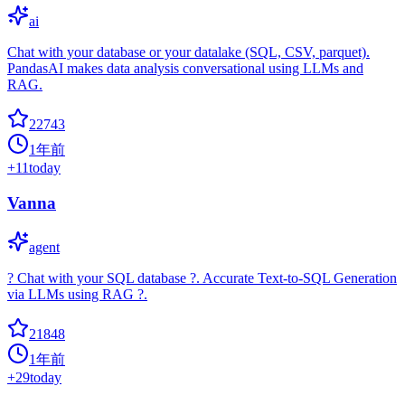
ai
Chat with your database or your datalake (SQL, CSV, parquet).
PandasAI makes data analysis conversational using LLMs and
RAG.
22743
1年前
+
11
today
Vanna
agent
? Chat with your SQL database ?. Accurate Text-to-SQL Generation
via LLMs using RAG ?.
21848
1年前
+
29
today