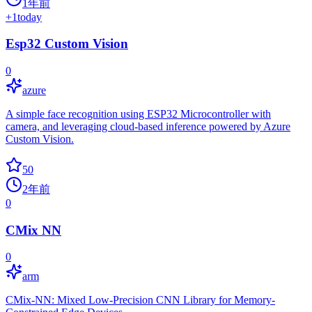
1年前
+
1
today
Esp32 Custom Vision
0
azure
A simple face recognition using ESP32 Microcontroller with
camera, and leveraging cloud-based inference powered by Azure
Custom Vision.
50
2年前
0
CMix NN
0
arm
CMix-NN: Mixed Low-Precision CNN Library for Memory-