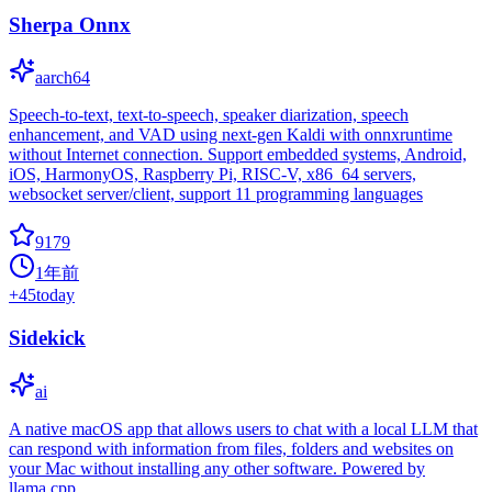
Sherpa Onnx
aarch64
Speech-to-text, text-to-speech, speaker diarization, speech
enhancement, and VAD using next-gen Kaldi with onnxruntime
without Internet connection. Support embedded systems, Android,
iOS, HarmonyOS, Raspberry Pi, RISC-V, x86_64 servers,
websocket server/client, support 11 programming languages
9179
1年前
+
45
today
Sidekick
ai
A native macOS app that allows users to chat with a local LLM that
can respond with information from files, folders and websites on
your Mac without installing any other software. Powered by
llama.cpp.