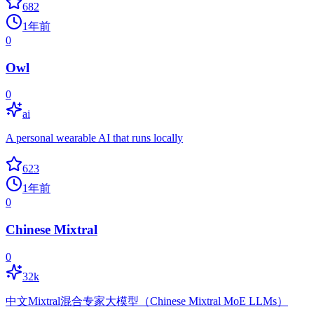
682
1年前
0
Owl
0
ai
A personal wearable AI that runs locally
623
1年前
0
Chinese Mixtral
0
32k
中文Mixtral混合专家大模型（Chinese Mixtral MoE LLMs）