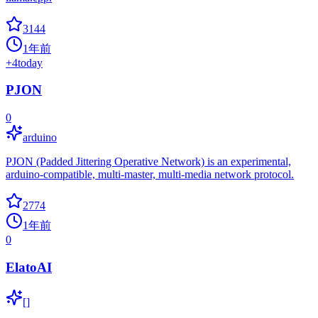
3144
1年前
+
4
today
PJON
0
arduino
PJON (Padded Jittering Operative Network) is an experimental,
arduino-compatible, multi-master, multi-media network protocol.
2774
1年前
0
ElatoAI
[]