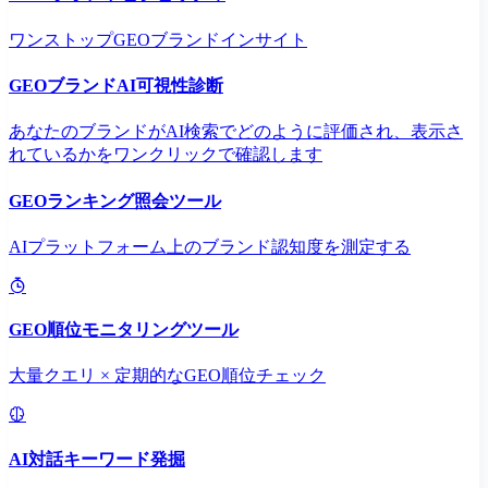
ワンストップGEOブランドインサイト
GEOブランドAI可視性診断
あなたのブランドがAI検索でどのように評価され、表示さ
れているかをワンクリックで確認します
GEOランキング照会ツール
AIプラットフォーム上のブランド認知度を測定する
GEO順位モニタリングツール
大量クエリ × 定期的なGEO順位チェック
AI対話キーワード発掘