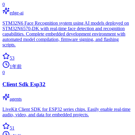
0
edge-ai
STM32N6 Face Recognition system using AI models deployed on
STM32N6570-DK with real-time face detection and recognition
capabilities. Complete embedded development environment with
automated model compilation, firmware signing, and flashing
scripts.
53
1年前
0
Client Sdk Esp32
agents
LiveKit Client SDK for ESP32 series chips. Easily enable real-time
audio, video, and data for embedded projects.
51