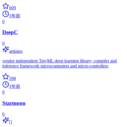
609
1年前
0
DeepC
0
arduino
vendor independent TinyML deep learning library, compiler and
inference framework microcomputers and micro-controllers
598
1年前
0
Starmoon
0
[]