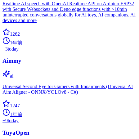
Realtime AI speech with OpenAI Realtime API on Arduino ESP32
with Secure Websockets and Deno edge functions with >10min
uninterrupted conversations globally for AI toys, AI companions, AI
devices and more
1262
1年前
+
3
today
Aimmy
ai
Universal Second Eye for Gamers with Impairments (Universal AI
Aim Aligner - ONNX/YOLOv8 - C#)
1247
1年前
+
9
today
TuyaOpen