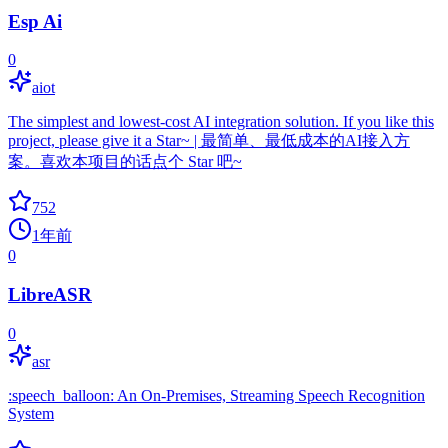
Esp Ai
0
aiot
The simplest and lowest-cost AI integration solution. If you like this
project, please give it a Star~ | 最简单、最低成本的AI接入方
案。喜欢本项目的话点个 Star 吧~
752
1年前
0
LibreASR
0
asr
:speech_balloon: An On-Premises, Streaming Speech Recognition
System