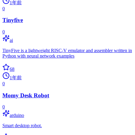
1年前
0
Tinyfive
0
ai
TinyFive is a lightweight RISC-V emulator and assembler written in
Python with neural network examples
68
1年前
0
Momy Desk Robot
0
arduino
Smart desktop robot.