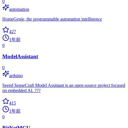
0
automation
HomeGenie, the programmable automation intelligence
427
1年前
0
ModelAssistant
0
arduino
Seeed SenseCraft Model Assistant is an open-source project focused
on embedded AI. ???
415
1年前
0
BitNetMCU