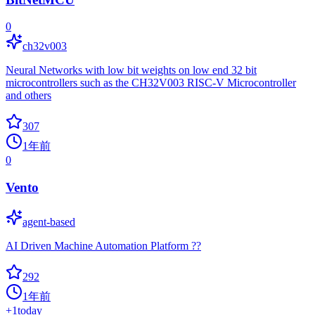
0
ch32v003
Neural Networks with low bit weights on low end 32 bit
microcontrollers such as the CH32V003 RISC-V Microcontroller
and others
307
1年前
0
Vento
agent-based
AI Driven Machine Automation Platform ??
292
1年前
+
1
today