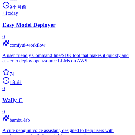
9个月前
+
1
today
Easy Model Deployer
0
comfyui-workflow
A user-friendly Command-line/SDK tool that makes it quickly and
easier to deploy open-source LLMs on AWS
74
1年前
0
Wally C
0
bambu-lab
A cute penguin voice assistant, designed to help users with