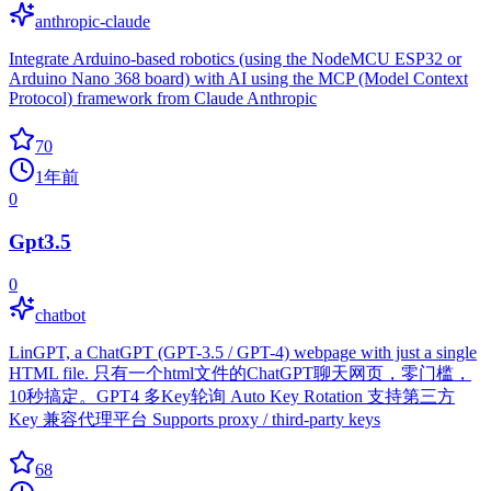
anthropic-claude
Integrate Arduino-based robotics (using the NodeMCU ESP32 or
Arduino Nano 368 board) with AI using the MCP (Model Context
Protocol) framework from Claude Anthropic
70
1年前
0
Gpt3.5
0
chatbot
LinGPT, a ChatGPT (GPT-3.5 / GPT-4) webpage with just a single
HTML file. 只有一个html文件的ChatGPT聊天网页，零门槛，
10秒搞定。GPT4 多Key轮询 Auto Key Rotation 支持第三方
Key 兼容代理平台 Supports proxy / third-party keys
68