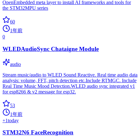
OpenEmbedded meta layer to install AI frameworks and tools for
the STM32MPU series
60
1年前
0
WLEDAudioSync Chataigne Module
audio
Stream music/audio to WLED Sound Reactive. Real time audio data
analysis: volume, FFT, pitch detection etc.Include RTMGC. Include
Real Time Music Mood Detection.WLED audio sync integrated v1
for esp8266 & v2 message for esp32.
53
1年前
+
1
today
STM32N6 FaceRecognition