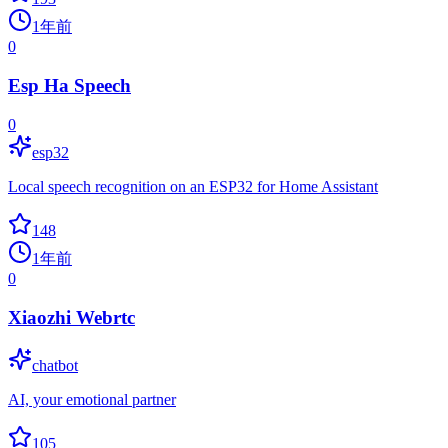
1年前
0
Esp Ha Speech
0
esp32
Local speech recognition on an ESP32 for Home Assistant
148
1年前
0
Xiaozhi Webrtc
chatbot
AI, your emotional partner
105