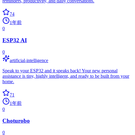
reminders, productivity, and daily conversations.
74
1年前
0
ESP32 AI
0
artificial-intelligence
Speak to your ESP32 and it speaks back! Your new personal
assistance is tiny, highly intelligent, and ready to be built from your
home.
71
1年前
0
Choturobo
0