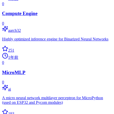
0
Compute Engine
0
aarch32
Highly optimized inference engine for Binarized Neural Networks
251
1年前
0
MicroMLP
0
ai
A micro neural network multilayer perceptron for MicroPython
(used on ESP32 and Pycom modules)
193