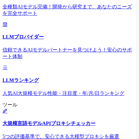
全種類AIモデル完備！開発から研究まで、あなたのニーズ
を完全サポート
LLMプロバイダー
信頼できるAIモデルパートナーを見つけよう！安心のサポ
ート体制
LLMランキング
人気AI大規模モデル性能・注目度・年/月/日ランキング
ツール
大規模言語モデルAPIプロキシチェッカー
5つの評価基準で、安心できる大模型プロキシを厳選