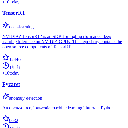
+
10
today
TensorRT
deep-learning
NVIDIA? TensorRT? is an SDK for high-performance deep
learning inference on NVIDIA GPUs. This repository contains the
open source components of TensorRT.
12446
1年前
+
10
today
Pycaret
anomaly-detection
An open-source, low-code machine learning library in Python
9632