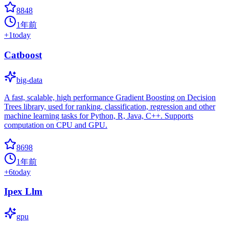
8848
1年前
+
1
today
Catboost
big-data
A fast, scalable, high performance Gradient Boosting on Decision
Trees library, used for ranking, classification, regression and other
machine learning tasks for Python, R, Java, C++. Supports
computation on CPU and GPU.
8698
1年前
+
6
today
Ipex Llm
gpu