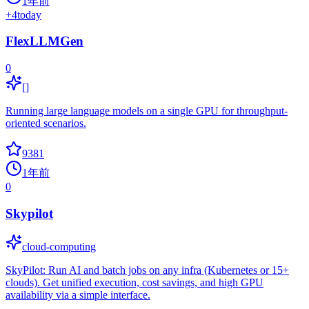
1年前
+
4
today
FlexLLMGen
0
[]
Running large language models on a single GPU for throughput-
oriented scenarios.
9381
1年前
0
Skypilot
cloud-computing
SkyPilot: Run AI and batch jobs on any infra (Kubernetes or 15+
clouds). Get unified execution, cost savings, and high GPU
availability via a simple interface.