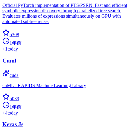
Official PyTorch implementation of PTS/PSRN: Fast and efficient
symbolic expression discovery through parallelized tree search.
Evaluates millions of expressions simultaneously on GPU with
automated subtree reuse.
5308
1年前
+
1
today
Cuml
cuda
cuML - RAPIDS Machine Learning Library
5039
1年前
+
4
today
Keras Js