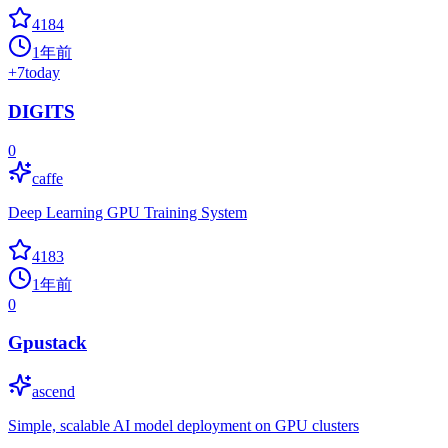
4184
1年前
+
7
today
DIGITS
0
caffe
Deep Learning GPU Training System
4183
1年前
0
Gpustack
ascend
Simple, scalable AI model deployment on GPU clusters