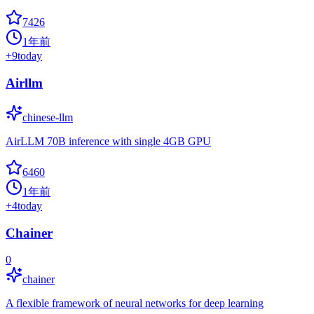
7426
1年前
+
9
today
Airllm
chinese-llm
AirLLM 70B inference with single 4GB GPU
6460
1年前
+
4
today
Chainer
0
chainer
A flexible framework of neural networks for deep learning