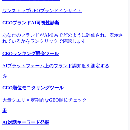
ワンストップGEOブランドインサイト
GEOブランドAI可視性診断
あなたのブランドがAI検索でどのように評価され、表示さ
れているかをワンクリックで確認します
GEOランキング照会ツール
AIプラットフォーム上のブランド認知度を測定する
GEO順位モニタリングツール
大量クエリ × 定期的なGEO順位チェック
AI対話キーワード発掘