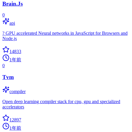
Brain.Js
0
api
? GPU accelerated Neural networks in JavaScript for Browsers and
Node.js
14833
1年前
0
Tvm
compiler
Open deep learning compiler stack for cpu, gpu and specialized
accelerators
12897
1年前