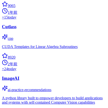
9065
1年前
+
15
today
Cutlass
cpp
CUDA Templates for Linear Algebra Subroutines
8920
2年前
+
24
today
ImageAI
ai-practice-recommendations
A python library built to empower developers to build applications
and systems with self-contained Computer Vision capabilities