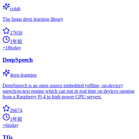
colab
The fastai deep learning library
27650
1年前
+
18
today
DeepSpeech
deep-learning
DeepSpeech is an open source embedded (offline, on-device)
speech-to-text engine which can run in real time on devices ranging
from a Raspberry Pi 4 to high power GPU servers.
26674
1年前
+
6
today
Tfjs