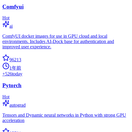
Comfyui
Hot
ai
ComfyUI docker images for use in GPU cloud and local
environments. Includes AI-Dock base for authentication and
improved user experience.
96213
1年前
+
526
today
Pytorch
Hot
autograd
Tensors and Dynamic neural networks in Python with strong GPU
acceleration