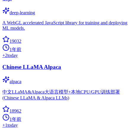
deep-learning
A WebGL accelerated JavaScript library for training and deploying
ML models.
19032
1年前
+
2
today
Chinese LLaMA Alpaca
alpaca
中文LLaMA&Alpaca大语言模型+本地CPU/GPU训练部署
(Chinese LLaMA & Alpaca LLMs)
18962
1年前
+
1
today