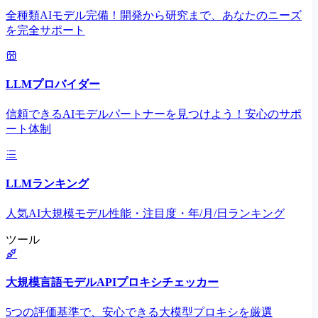
全種類AIモデル完備！開発から研究まで、あなたのニーズ
を完全サポート
LLMプロバイダー
信頼できるAIモデルパートナーを見つけよう！安心のサポ
ート体制
LLMランキング
人気AI大規模モデル性能・注目度・年/月/日ランキング
ツール
大規模言語モデルAPIプロキシチェッカー
5つの評価基準で、安心できる大模型プロキシを厳選