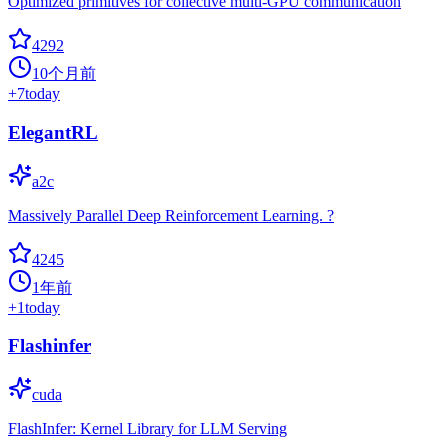
Optimized primitives for collective multi-GPU communication
4292
10个月前
+
7
today
ElegantRL
a2c
Massively Parallel Deep Reinforcement Learning. ?
4245
1年前
+
1
today
Flashinfer
cuda
FlashInfer: Kernel Library for LLM Serving