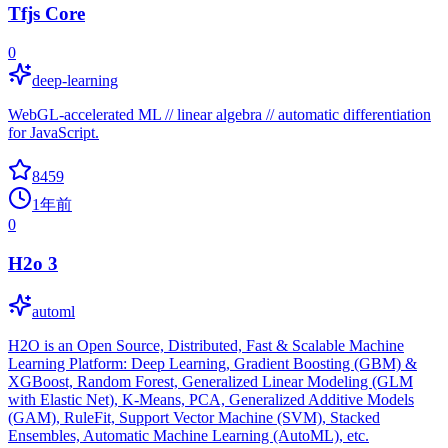
Tfjs Core
0
deep-learning
WebGL-accelerated ML // linear algebra // automatic differentiation
for JavaScript.
8459
1年前
0
H2o 3
automl
H2O is an Open Source, Distributed, Fast & Scalable Machine
Learning Platform: Deep Learning, Gradient Boosting (GBM) &
XGBoost, Random Forest, Generalized Linear Modeling (GLM
with Elastic Net), K-Means, PCA, Generalized Additive Models
(GAM), RuleFit, Support Vector Machine (SVM), Stacked
Ensembles, Automatic Machine Learning (AutoML), etc.