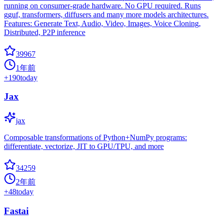
running on consumer-grade hardware. No GPU required. Runs
gguf, transformers, diffusers and many more models architectures.
Features: Generate Text, Audio, Video, Images, Voice Cloning,
Distributed, P2P inference
39967
1年前
+
190
today
Jax
jax
Composable transformations of Python+NumPy programs:
differentiate, vectorize, JIT to GPU/TPU, and more
34259
2年前
+
48
today
Fastai