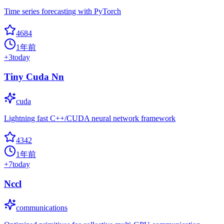
Time series forecasting with PyTorch
4684
1年前
+
3
today
Tiny Cuda Nn
cuda
Lightning fast C++/CUDA neural network framework
4342
1年前
+
7
today
Nccl
communications