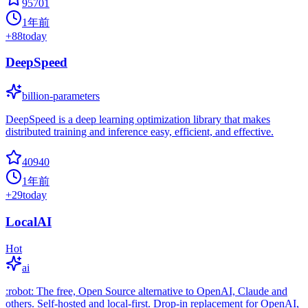
95701
1年前
+
88
today
DeepSpeed
billion-parameters
DeepSpeed is a deep learning optimization library that makes
distributed training and inference easy, efficient, and effective.
40940
1年前
+
29
today
LocalAI
Hot
ai
:robot: The free, Open Source alternative to OpenAI, Claude and
others. Self-hosted and local-first. Drop-in replacement for OpenAI,