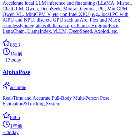
Accelerate local LLM inference and finetuning (LLaMA, Mistral,
ChatGLM, Qwen, DeepSeek, Mixtral, Gemma, Phi, MiniCPM,
Qwen-VL, MiniCPM-V, etc.) on Intel XPU (e.g., local PC with
iGPU and NPU, discrete GPU such as Arc, Flex and Max);
seamlessly integrate with llama.cpp, Ollama, HuggingFace,
LangChain, LlamaIndex, vLLM, DeepSpeed, Axolotl, etc.
8523
1年前
+
17
today
AlphaPose
accurate
Real-Time and Accurate Full-Body Multi-Person Pose
Estimation&Tracking System
8465
1年前
+
2
today