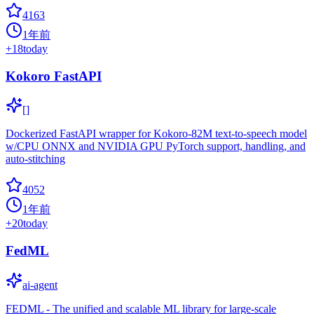
4163
1年前
+
18
today
Kokoro FastAPI
[]
Dockerized FastAPI wrapper for Kokoro-82M text-to-speech model
w/CPU ONNX and NVIDIA GPU PyTorch support, handling, and
auto-stitching
4052
1年前
+
20
today
FedML
ai-agent
FEDML - The unified and scalable ML library for large-scale