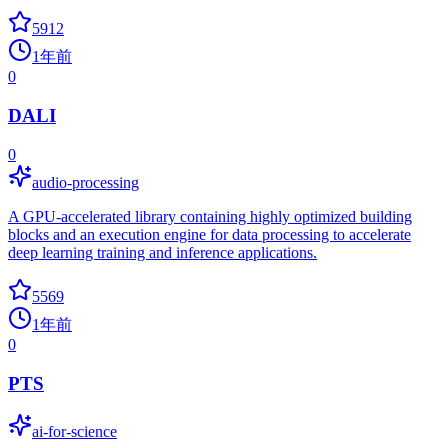
5912
1年前
0
DALI
0
audio-processing
A GPU-accelerated library containing highly optimized building
blocks and an execution engine for data processing to accelerate
deep learning training and inference applications.
5569
1年前
0
PTS
ai-for-science