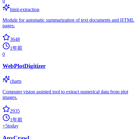
0
html-extraction
Module for automatic summarization of text documents and HTML
pages.
3648
1年前
0
WebPlotDigitizer
charts
Computer vision assisted tool to extract numerical data from plot
images.
2935
1年前
+
5
today
AnyCrawl