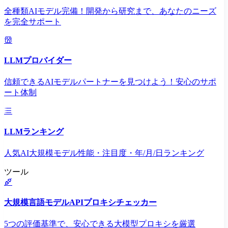
全種類AIモデル完備！開発から研究まで、あなたのニーズ
を完全サポート
LLMプロバイダー
信頼できるAIモデルパートナーを見つけよう！安心のサポ
ート体制
LLMランキング
人気AI大規模モデル性能・注目度・年/月/日ランキング
ツール
大規模言語モデルAPIプロキシチェッカー
5つの評価基準で、安心できる大模型プロキシを厳選