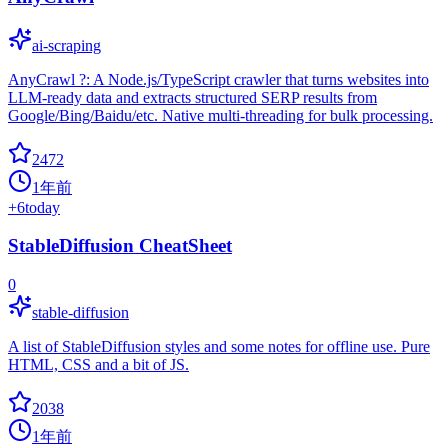
ai-scraping
AnyCrawl ?: A Node.js/TypeScript crawler that turns websites into
LLM-ready data and extracts structured SERP results from
Google/Bing/Baidu/etc. Native multi-threading for bulk processing.
2472
1年前
+
6
today
StableDiffusion CheatSheet
0
stable-diffusion
A list of StableDiffusion styles and some notes for offline use. Pure
HTML, CSS and a bit of JS.
2038
1年前