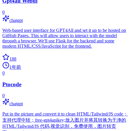
Gpt4all Webui
0
chatgpt
Web-based user interface for GPT4All and set it up to be hosted on
GitHub Pages. This will allow users to interact with the model
through a browser. We'll use Flask for the backend and some
modern HTML/CSS/JavaScript for the frontend.
188
1年前
0
Ptocode
0
chatgpt
Put in the picture and convert it to clean HTML/Tailwind/JS code；
支持代理中转；free-gpt4apikey;放入图片并将其转换为干净的
HTML/Tailwind/JS 代码,视觉识别，免费使用，图片转页