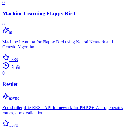
0
Machine Learning Flappy Bird
0
ai
Machine Learning for Flappy Bird using Neural Network and
Genetic Algorithm
1839
1年前
0
Restler
async
Zero-boilerplate REST API framework for PHP 8+. Auto-generates
routes, docs, validation.
1370