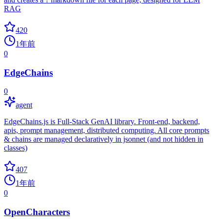
RAG
420
1年前
0
EdgeChains
0
agent
EdgeChains.js is Full-Stack GenAI library. Front-end, backend,
apis, prompt management, distributed computing. All core prompts
& chains are managed declaratively in jsonnet (and not hidden in
classes)
407
1年前
0
OpenCharacters