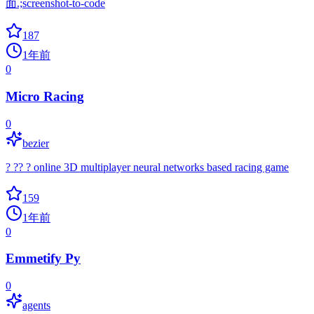
面.;screenshot-to-code
187
1年前
0
Micro Racing
0
bezier
? ?? ? online 3D multiplayer neural networks based racing game
159
1年前
0
Emmetify Py
0
agents