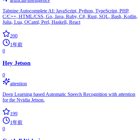
artificial-intelligence
Tabnine Autocomplete AI: JavaScript, Python, TypeScript, PHP,
C/C++, HTML/CSS, Go, Java, Ruby, C#, Rust, SQL, Bash, Kotlin,
Julia, Lua, OCaml, Perl, Haskell, React
200
1年前
0
Hey Jetson
0
attention
Deep Learning based Automatic Speech Recognition with attention
for the Nvidia Jetson.
199
1年前
0