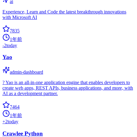
ai
Experience, Learn and Code the latest breakthrough innovations
with Microsoft AI
7835
1年前
-2
today
Yao
admin-dashboard
? Yao is an all-in-one application engine that enables developers to
create web apps, REST APIs, business applications, and more, with
AI as a development partner.
7464
1年前
+
2
today
Crawlee Python