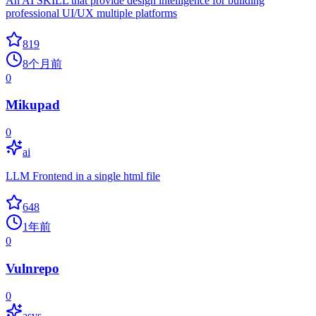
An AI SKILL that provide design intelligence for building
professional UI/UX multiple platforms
819
8个月前
0
Mikupad
0
ai
LLM Frontend in a single html file
648
1年前
0
Vulnrepo
0
asvs