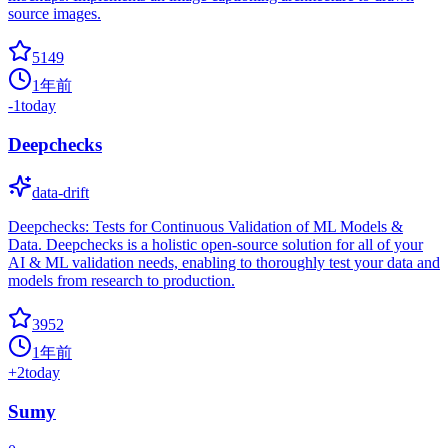
source images.
5149
1年前
-1
today
Deepchecks
data-drift
Deepchecks: Tests for Continuous Validation of ML Models &
Data. Deepchecks is a holistic open-source solution for all of your
AI & ML validation needs, enabling to thoroughly test your data and
models from research to production.
3952
1年前
+
2
today
Sumy