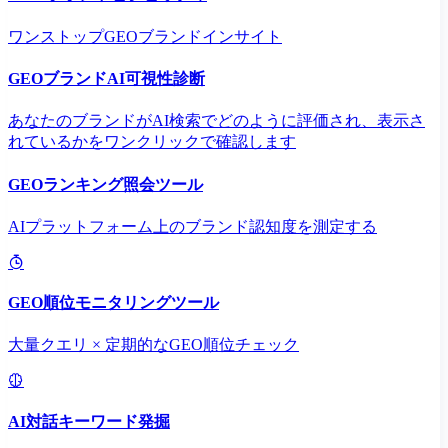
ワンストップGEOブランドインサイト
GEOブランドAI可視性診断
あなたのブランドがAI検索でどのように評価され、表示さ
れているかをワンクリックで確認します
GEOランキング照会ツール
AIプラットフォーム上のブランド認知度を測定する
GEO順位モニタリングツール
大量クエリ × 定期的なGEO順位チェック
AI対話キーワード発掘