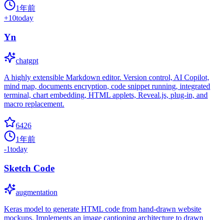
1年前
+
10
today
Yn
chatgpt
A highly extensible Markdown editor. Version control, AI Copilot,
mind map, documents encryption, code snippet running, integrated
terminal, chart embedding, HTML applets, Reveal.js, plug-in, and
macro replacement.
6426
1年前
-1
today
Sketch Code
augmentation
Keras model to generate HTML code from hand-drawn website
mockups. Implements an image captioning architecture to drawn