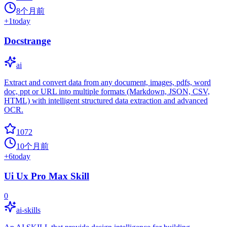
8个月前
+
1
today
Docstrange
ai
Extract and convert data from any document, images, pdfs, word
doc, ppt or URL into multiple formats (Markdown, JSON, CSV,
HTML) with intelligent structured data extraction and advanced
OCR.
1072
10个月前
+
6
today
Ui Ux Pro Max Skill
0
ai-skills