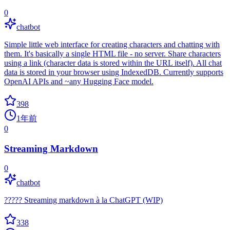
0
chatbot
Simple little web interface for creating characters and chatting with
them. It's basically a single HTML file - no server. Share characters
using a link (character data is stored within the URL itself). All chat
data is stored in your browser using IndexedDB. Currently supports
OpenAI APIs and ~any Hugging Face model.
398
1年前
0
Streaming Markdown
0
chatbot
????? Streaming markdown à la ChatGPT (WIP)
338