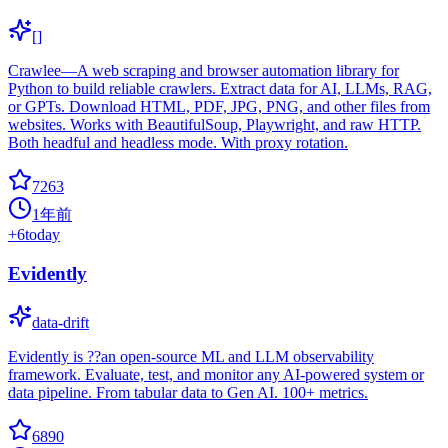
[]
Crawlee—A web scraping and browser automation library for
Python to build reliable crawlers. Extract data for AI, LLMs, RAG,
or GPTs. Download HTML, PDF, JPG, PNG, and other files from
websites. Works with BeautifulSoup, Playwright, and raw HTTP.
Both headful and headless mode. With proxy rotation.
7263
1年前
+
6
today
Evidently
data-drift
Evidently is ??an open-source ML and LLM observability
framework. Evaluate, test, and monitor any AI-powered system or
data pipeline. From tabular data to Gen AI. 100+ metrics.
6890