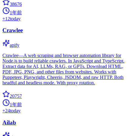
38676
1年前
+
12
today
Crawlee
apify
Crawlee—A web scraping and browser automation library for
Node.js to build reliable crawlers. In JavaScript and TypeScript.
Extract data for AI, LLMs, RAG, or GPTs. Download HTML,
PDF, JPG, PNG, and other files from websites. Works with
Puppeteer, Playwright, Cheerio, JSDOM, and raw HTTP. Both
headful and headless mode. With proxy rotation.
20757
1年前
+
24
today
Ailab