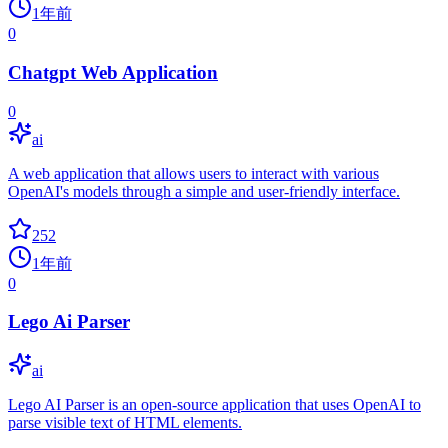
1年前
0
Chatgpt Web Application
0
ai
A web application that allows users to interact with various
OpenAI's models through a simple and user-friendly interface.
252
1年前
0
Lego Ai Parser
ai
Lego AI Parser is an open-source application that uses OpenAI to
parse visible text of HTML elements.