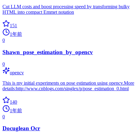
Cut LLM costs and boost processing speed by transforming bulky
HTML into compact Emmet notation
151
1年前
0
Shawn_pose_estimation_by_opencv
0
opencv
This is my initial experiments on pose estimation using opencv.More
details:http://www.cnblogs.com/singlex/p/pose_estimation_0.html
140
1年前
0
Docuglean Ocr