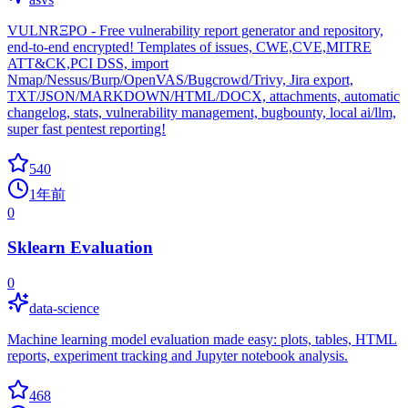
VULNRΞPO - Free vulnerability report generator and repository,
end-to-end encrypted! Templates of issues, CWE,CVE,MITRE
ATT&CK,PCI DSS, import
Nmap/Nessus/Burp/OpenVAS/Bugcrowd/Trivy, Jira export,
TXT/JSON/MARKDOWN/HTML/DOCX, attachments, automatic
changelog, stats, vulnerability management, bugbounty, local ai/llm,
super fast pentest reporting!
540
1年前
0
Sklearn Evaluation
0
data-science
Machine learning model evaluation made easy: plots, tables, HTML
reports, experiment tracking and Jupyter notebook analysis.
468