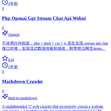
1年前
0
Php Openai Gpt Stream Chat Api Webui
0
chatgpt
不使用任何框架，php + html + css + js 原生实现 openai gpt chat
接口对接，实现流式数据传输和接收，附带简洁网页demo。
434
1年前
0
Markdown Crawler
0
html-to-markdown
A multithreaded ?? web crawler that recursively crawls a website
and creates a ? markdown file for each page, designed for LLM