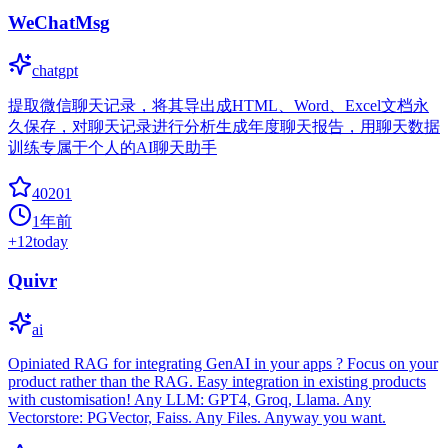
WeChatMsg
chatgpt
提取微信聊天记录，将其导出成HTML、Word、Excel文档永
久保存，对聊天记录进行分析生成年度聊天报告，用聊天数据
训练专属于个人的AI聊天助手
40201
1年前
+
12
today
Quivr
ai
Opiniated RAG for integrating GenAI in your apps ? Focus on your
product rather than the RAG. Easy integration in existing products
with customisation! Any LLM: GPT4, Groq, Llama. Any
Vectorstore: PGVector, Faiss. Any Files. Anyway you want.