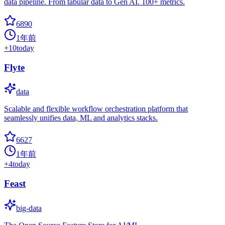
data pipeline. From tabular data to Gen AI. 100+ metrics.
6890
1年前
+
10
today
Flyte
data
Scalable and flexible workflow orchestration platform that
seamlessly unifies data, ML and analytics stacks.
6627
1年前
+
4
today
Feast
big-data