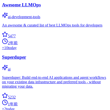
Awesome LLMOps
ai-development-tools
An awesome & curated list of best LLMOps tools for developers
5477
2年前
+
10
today
Superduper
ai
Superduper: Build end-to-end AI applications and agent workflows
on your existing data infrastructure and preferred tools - without
migrating your data.
5232
1年前
+
2
today