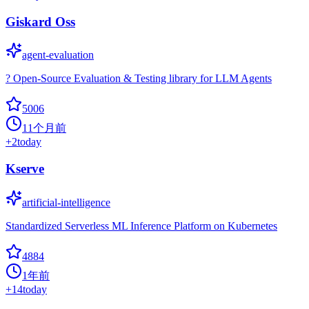
Giskard Oss
agent-evaluation
? Open-Source Evaluation & Testing library for LLM Agents
5006
11个月前
+
2
today
Kserve
artificial-intelligence
Standardized Serverless ML Inference Platform on Kubernetes
4884
1年前
+
14
today