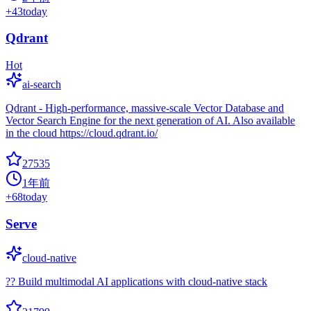
+
43
today
Qdrant
Hot
ai-search
Qdrant - High-performance, massive-scale Vector Database and
Vector Search Engine for the next generation of AI. Also available
in the cloud https://cloud.qdrant.io/
27535
1年前
+
68
today
Serve
cloud-native
?? Build multimodal AI applications with cloud-native stack