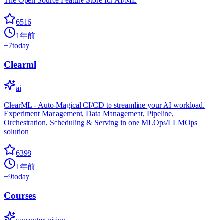
The Open Source Feature Store for AI/ML
6516
1年前
+
7
today
Clearml
ai
ClearML - Auto-Magical CI/CD to streamline your AI workload.
Experiment Management, Data Management, Pipeline,
Orchestration, Scheduling & Serving in one MLOps/LLMOps
solution
6398
1年前
+
9
today
Courses
computer-vision