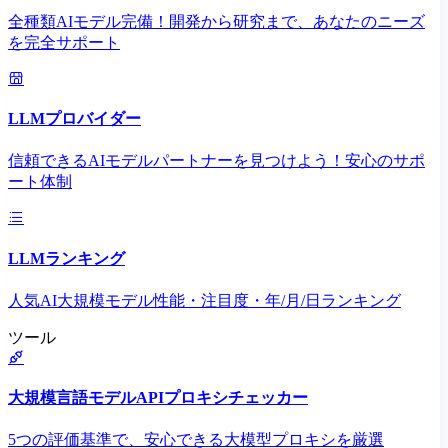
全種類AIモデル完備！開発から研究まで、あなたのニーズ
を完全サポート
LLMプロバイダー
信頼できるAIモデルパートナーを見つけよう！安心のサポ
ート体制
LLMランキング
人気AI大規模モデル性能・注目度・年/月/日ランキング
ツール
大規模言語モデルAPIプロキシチェッカー
5つの評価基準で、安心できる大模型プロキシを厳選