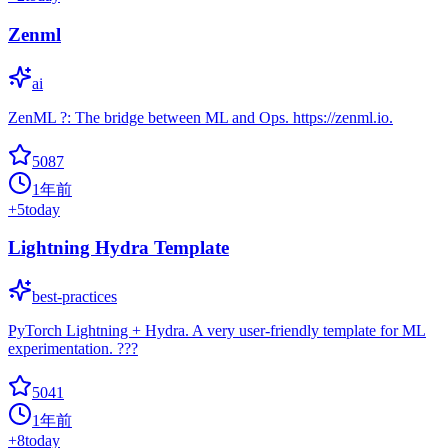
Zenml
ai
ZenML ?: The bridge between ML and Ops. https://zenml.io.
5087
1年前
+
5
today
Lightning Hydra Template
best-practices
PyTorch Lightning + Hydra. A very user-friendly template for ML
experimentation. ???
5041
1年前
+
8
today