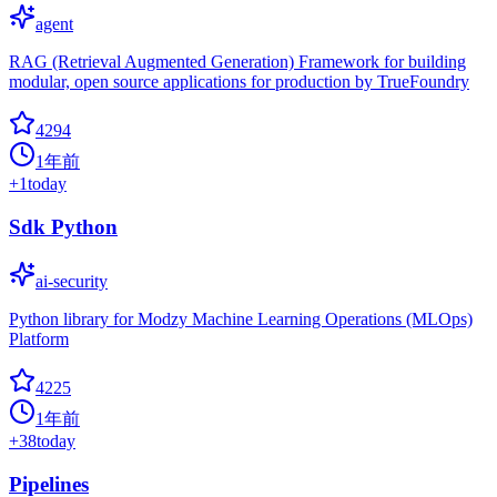
agent
RAG (Retrieval Augmented Generation) Framework for building
modular, open source applications for production by TrueFoundry
4294
1年前
+
1
today
Sdk Python
ai-security
Python library for Modzy Machine Learning Operations (MLOps)
Platform
4225
1年前
+
38
today
Pipelines