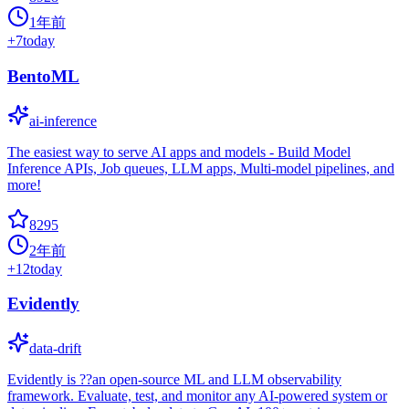
1年前
+
7
today
BentoML
ai-inference
The easiest way to serve AI apps and models - Build Model
Inference APIs, Job queues, LLM apps, Multi-model pipelines, and
more!
8295
2年前
+
12
today
Evidently
data-drift
Evidently is ??an open-source ML and LLM observability
framework. Evaluate, test, and monitor any AI-powered system or