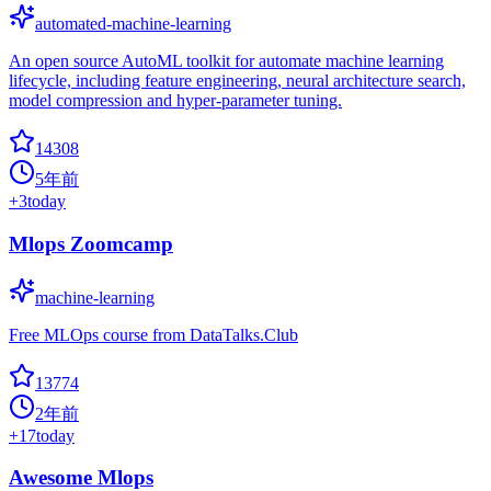
automated-machine-learning
An open source AutoML toolkit for automate machine learning
lifecycle, including feature engineering, neural architecture search,
model compression and hyper-parameter tuning.
14308
5年前
+
3
today
Mlops Zoomcamp
machine-learning
Free MLOps course from DataTalks.Club
13774
2年前
+
17
today
Awesome Mlops