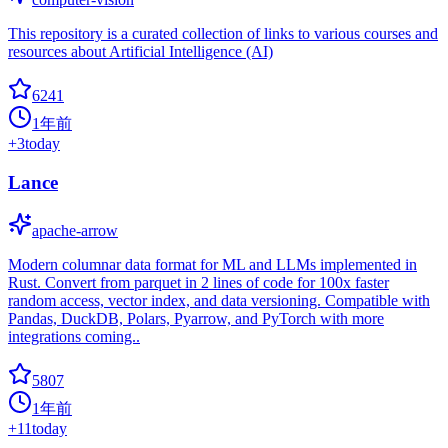
This repository is a curated collection of links to various courses and
resources about Artificial Intelligence (AI)
6241
1年前
+
3
today
Lance
apache-arrow
Modern columnar data format for ML and LLMs implemented in
Rust. Convert from parquet in 2 lines of code for 100x faster
random access, vector index, and data versioning. Compatible with
Pandas, DuckDB, Polars, Pyarrow, and PyTorch with more
integrations coming..
5807
1年前
+
11
today