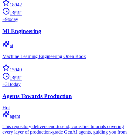
18942
1年前
+
9
today
Ml Engineering
ai
Machine Learning Engineering Open Book
15949
1年前
+
31
today
Agents Towards Production
Hot
agent
This repository delivers end-to-end, code-first tutorials covering
every layer of production-grade GenAI agents, guiding you from