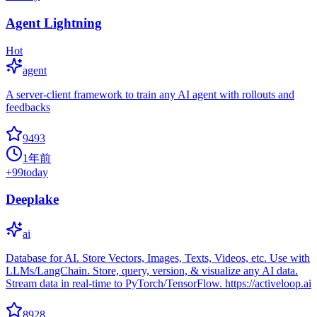
Agent Lightning
Hot
agent
A server-client framework to train any AI agent with rollouts and
feedbacks
9493
1年前
+
99
today
Deeplake
ai
Database for AI. Store Vectors, Images, Texts, Videos, etc. Use with
LLMs/LangChain. Store, query, version, & visualize any AI data.
Stream data in real-time to PyTorch/TensorFlow. https://activeloop.ai
8928