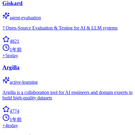
Giskard
agent-evaluation
? Open-Source Evaluation & Testing for AI & LLM systems
4821
1年前
+
5
today
Argilla
active-learning
Argilla is a collaboration tool for AI engineers and domain experts to
build high-quality datasets
4774
1年前
+
4
today