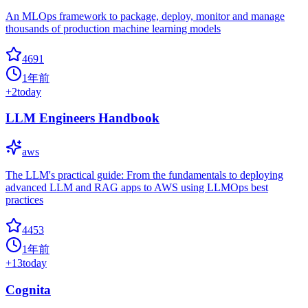
An MLOps framework to package, deploy, monitor and manage
thousands of production machine learning models
4691
1年前
+
2
today
LLM Engineers Handbook
aws
The LLM's practical guide: From the fundamentals to deploying
advanced LLM and RAG apps to AWS using LLMOps best
practices
4453
1年前
+
13
today
Cognita