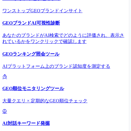
ワンストップGEOブランドインサイト
GEOブランドAI可視性診断
あなたのブランドがAI検索でどのように評価され、表示さ
れているかをワンクリックで確認します
GEOランキング照会ツール
AIプラットフォーム上のブランド認知度を測定する
GEO順位モニタリングツール
大量クエリ × 定期的なGEO順位チェック
AI対話キーワード発掘