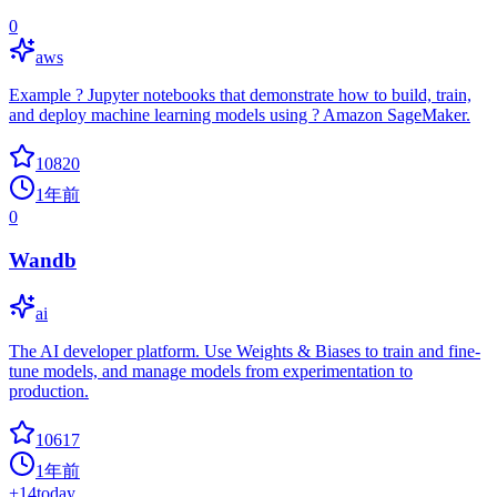
0
aws
Example ? Jupyter notebooks that demonstrate how to build, train,
and deploy machine learning models using ? Amazon SageMaker.
10820
1年前
0
Wandb
ai
The AI developer platform. Use Weights & Biases to train and fine-
tune models, and manage models from experimentation to
production.
10617
1年前
+
14
today