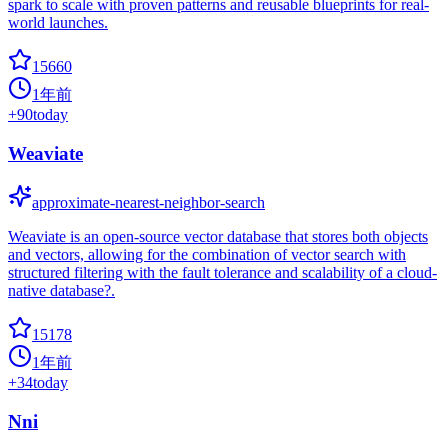
spark to scale with proven patterns and reusable blueprints for real-
world launches.
15660
1年前
+
90
today
Weaviate
approximate-nearest-neighbor-search
Weaviate is an open-source vector database that stores both objects
and vectors, allowing for the combination of vector search with
structured filtering with the fault tolerance and scalability of a cloud-
native database?.
15178
1年前
+
34
today
Nni