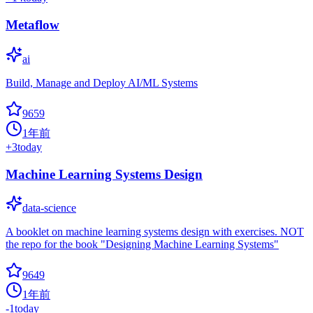
Metaflow
ai
Build, Manage and Deploy AI/ML Systems
9659
1年前
+
3
today
Machine Learning Systems Design
data-science
A booklet on machine learning systems design with exercises. NOT
the repo for the book "Designing Machine Learning Systems"
9649
1年前
-1
today