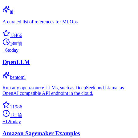
ai
A curated list of references for MLOps
13466
1年前
+
6
today
OpenLLM
bentoml
Run any open-source LLMs, such as DeepSeek and Llama, as
OpenAI compatible API endpoint in the cloud.
11986
1年前
+
12
today
Amazon Sagemaker Examples