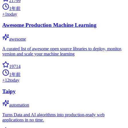
21799
1年前
+
1
today
Awesome Production Machine Learning
awesome
A curated list of awesome open source libraries to deploy, monitor,
version and scale your machine learning
19714
1年前
+
12
today
Taipy
automation
Turns Data and AI algorithms into production-ready web
applications in no time.