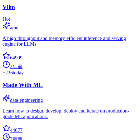
Vllm
Hot
amd
A high-throughput and memory-efficient inference and serving
engine for LLMs
64909
2年前
+
236
today
Made With ML
data-engineering
Learn how to design, develop, deploy and iterate on production-
grade ML applications.
44677
2年前