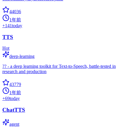
44036
1年前
+
141
today
TTS
Hot
deep-learning
?? - a deep learning toolkit for Text-to-Speech, battle-tested in
research and production
43779
1年前
+
69
today
ChatTTS
agent