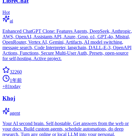
LibreChat
Hot
ai
Enhanced ChatGPT Clone: Features Agents, DeepSeek, Anthropic,
AWS, OpenAI, Assistants API, Azure, Groq, o1, GPT-4o, Mistral,
OpenRouter, Vertex AI, Gemini, Artifacts, AI model switching,
message search, Code Interpreter, langchain, DALL-E-3, OpenAPI
Actions, Functions, Secure Multi-User Auth, Presets, open-source
for self-hosting. Active project.
32260
1年前
+
81
today
Khoj
agent
Your AI second brain. Self-hostable. Get answers from the web or
your docs. Build custom agents, schedule automations, do deep
research. Turn any online or local LLM into your personal,