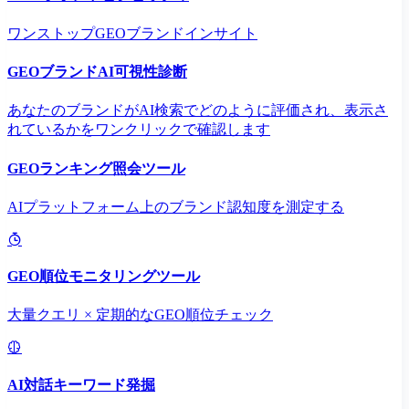
ワンストップGEOブランドインサイト
GEOブランドAI可視性診断
あなたのブランドがAI検索でどのように評価され、表示さ
れているかをワンクリックで確認します
GEOランキング照会ツール
AIプラットフォーム上のブランド認知度を測定する
GEO順位モニタリングツール
大量クエリ × 定期的なGEO順位チェック
AI対話キーワード発掘