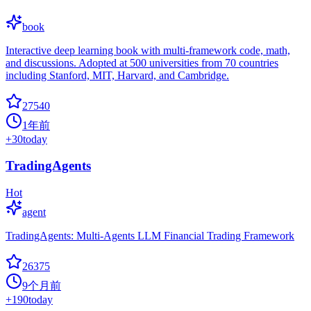
book
Interactive deep learning book with multi-framework code, math,
and discussions. Adopted at 500 universities from 70 countries
including Stanford, MIT, Harvard, and Cambridge.
27540
1年前
+
30
today
TradingAgents
Hot
agent
TradingAgents: Multi-Agents LLM Financial Trading Framework
26375
9个月前
+
190
today