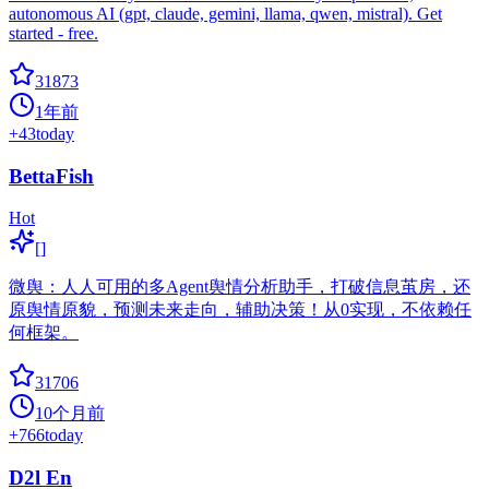
autonomous AI (gpt, claude, gemini, llama, qwen, mistral). Get
started - free.
31873
1年前
+
43
today
BettaFish
Hot
[]
微舆：人人可用的多Agent舆情分析助手，打破信息茧房，还
原舆情原貌，预测未来走向，辅助决策！从0实现，不依赖任
何框架。
31706
10个月前
+
766
today
D2l En