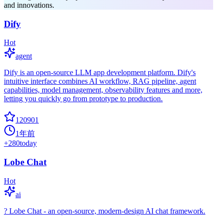
and innovations.
Dify
Hot
agent
Dify is an open-source LLM app development platform. Dify's
intuitive interface combines AI workflow, RAG pipeline, agent
capabilities, model management, observability features and more,
letting you quickly go from prototype to production.
120901
1年前
+
280
today
Lobe Chat
Hot
ai
? Lobe Chat - an open-source, modern-design AI chat framework.