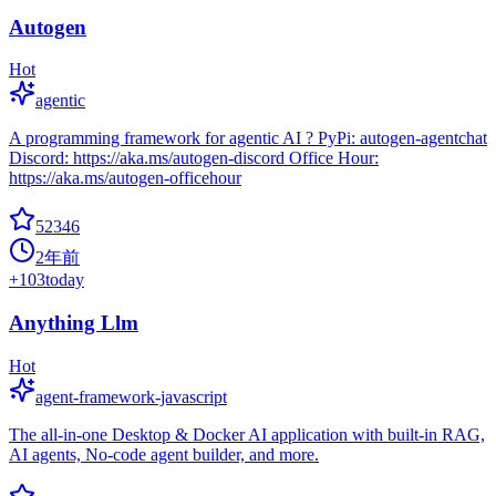
Autogen
Hot
agentic
A programming framework for agentic AI ? PyPi: autogen-agentchat
Discord: https://aka.ms/autogen-discord Office Hour:
https://aka.ms/autogen-officehour
52346
2年前
+
103
today
Anything Llm
Hot
agent-framework-javascript
The all-in-one Desktop & Docker AI application with built-in RAG,
AI agents, No-code agent builder, and more.