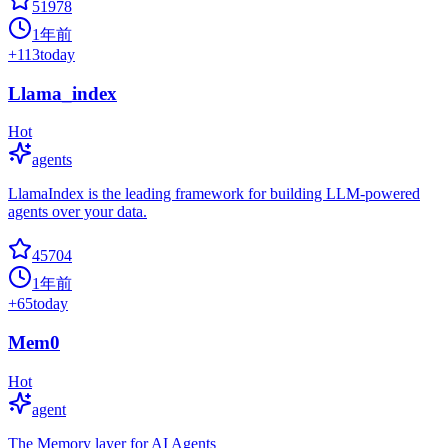
51978
1年前
+
113
today
Llama_index
Hot
agents
LlamaIndex is the leading framework for building LLM-powered
agents over your data.
45704
1年前
+
65
today
Mem0
Hot
agent
The Memory layer for AI Agents