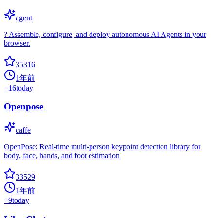
agent
? Assemble, configure, and deploy autonomous AI Agents in your
browser.
35316
1年前
+
16
today
Openpose
caffe
OpenPose: Real-time multi-person keypoint detection library for
body, face, hands, and foot estimation
33529
1年前
+
9
today