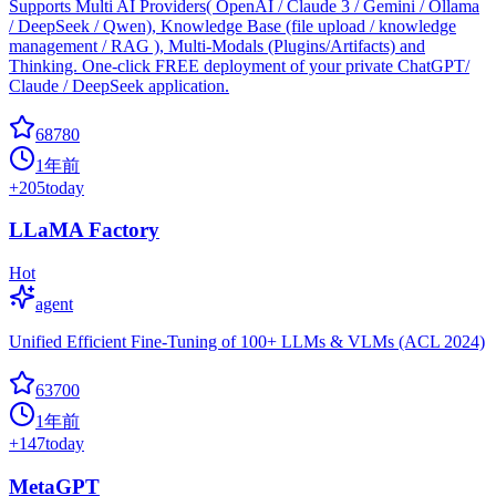
Supports Multi AI Providers( OpenAI / Claude 3 / Gemini / Ollama
/ DeepSeek / Qwen), Knowledge Base (file upload / knowledge
management / RAG ), Multi-Modals (Plugins/Artifacts) and
Thinking. One-click FREE deployment of your private ChatGPT/
Claude / DeepSeek application.
68780
1年前
+
205
today
LLaMA Factory
Hot
agent
Unified Efficient Fine-Tuning of 100+ LLMs & VLMs (ACL 2024)
63700
1年前
+
147
today
MetaGPT