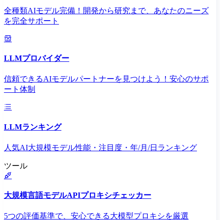
全種類AIモデル完備！開発から研究まで、あなたのニーズ
を完全サポート
LLMプロバイダー
信頼できるAIモデルパートナーを見つけよう！安心のサポ
ート体制
LLMランキング
人気AI大規模モデル性能・注目度・年/月/日ランキング
ツール
大規模言語モデルAPIプロキシチェッカー
5つの評価基準で、安心できる大模型プロキシを厳選