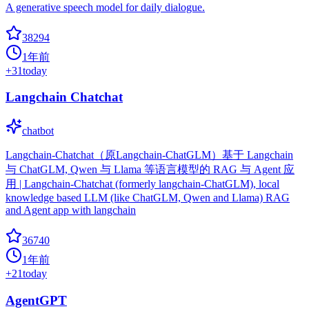
A generative speech model for daily dialogue.
38294
1年前
+
31
today
Langchain Chatchat
chatbot
Langchain-Chatchat（原Langchain-ChatGLM）基于 Langchain
与 ChatGLM, Qwen 与 Llama 等语言模型的 RAG 与 Agent 应
用 | Langchain-Chatchat (formerly langchain-ChatGLM), local
knowledge based LLM (like ChatGLM, Qwen and Llama) RAG
and Agent app with langchain
36740
1年前
+
21
today
AgentGPT