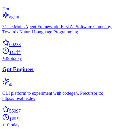
Hot
agent
? The Multi-Agent Framework: First AI Software Company,
Towards Natural Language Programming
60238
1年前
+
395
today
Gpt Engineer
ai
CLI platform to experiment with codegen. Precursor to:
https://lovable.dev
55097
1年前
+
10
today