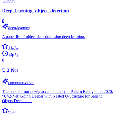
+
8
today
Deep_learning_object_detection
0
deep-learning
A paper list of object detection using deep learning.
11434
1年前
0
U 2 Net
computer-vision
The code for our newly accepted paper in Pattern Recognition 2020:
"U^2-Net: Going Deeper with Nested U-Structure for Salient
Object Detection."
9544