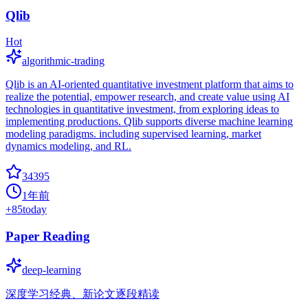
Qlib
Hot
algorithmic-trading
Qlib is an AI-oriented quantitative investment platform that aims to
realize the potential, empower research, and create value using AI
technologies in quantitative investment, from exploring ideas to
implementing productions. Qlib supports diverse machine learning
modeling paradigms. including supervised learning, market
dynamics modeling, and RL.
34395
1年前
+
85
today
Paper Reading
deep-learning
深度学习经典、新论文逐段精读