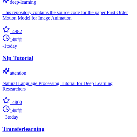
deep-learning
This repository contains the source code for the paper First Order
Motion Model for Image Animation
14982
1年前
-1
today
Nlp Tutorial
attention
Natural Language Processing Tutorial for Deep Learning
Researchers
14800
1年前
+
3
today
Transferlearning