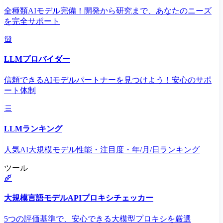
全種類AIモデル完備！開発から研究まで、あなたのニーズ
を完全サポート
LLMプロバイダー
信頼できるAIモデルパートナーを見つけよう！安心のサポ
ート体制
LLMランキング
人気AI大規模モデル性能・注目度・年/月/日ランキング
ツール
大規模言語モデルAPIプロキシチェッカー
5つの評価基準で、安心できる大模型プロキシを厳選