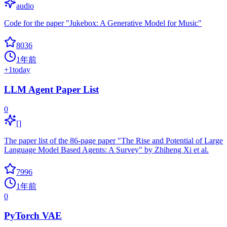
audio
Code for the paper "Jukebox: A Generative Model for Music"
8036
1年前
+
1
today
LLM Agent Paper List
0
[]
The paper list of the 86-page paper "The Rise and Potential of Large
Language Model Based Agents: A Survey" by Zhiheng Xi et al.
7996
1年前
0
PyTorch VAE