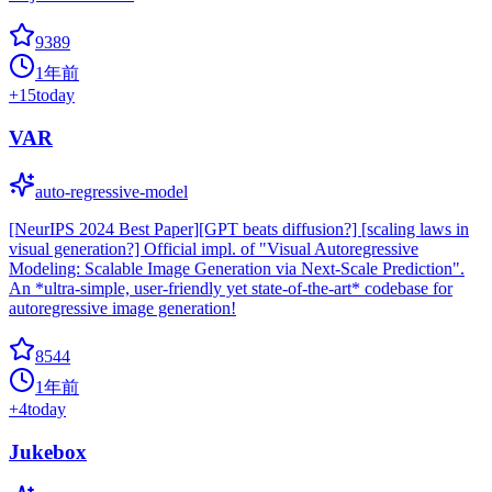
9389
1年前
+
15
today
VAR
auto-regressive-model
[NeurIPS 2024 Best Paper][GPT beats diffusion?] [scaling laws in
visual generation?] Official impl. of "Visual Autoregressive
Modeling: Scalable Image Generation via Next-Scale Prediction".
An *ultra-simple, user-friendly yet state-of-the-art* codebase for
autoregressive image generation!
8544
1年前
+
4
today
Jukebox