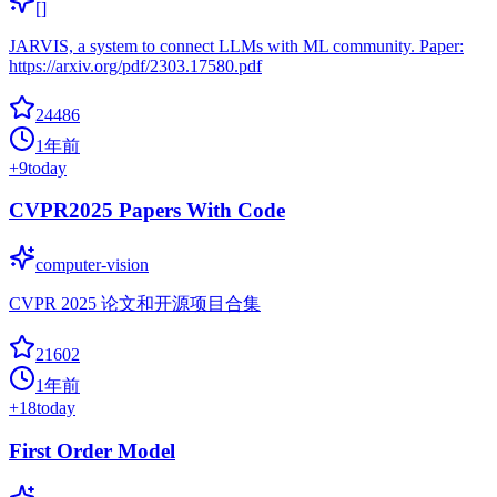
[]
JARVIS, a system to connect LLMs with ML community. Paper:
https://arxiv.org/pdf/2303.17580.pdf
24486
1年前
+
9
today
CVPR2025 Papers With Code
computer-vision
CVPR 2025 论文和开源项目合集
21602
1年前
+
18
today
First Order Model