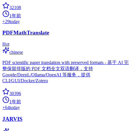
32108
1年前
+
29
today
PDFMathTranslate
Hot
chinese
PDF scientific paper translation with preserved formats - 基于 AI 完
整保留排版的 PDF 文档全文双语翻译，支持
Google/DeepL/Ollama/OpenAI 等服务，提供
CLI/GUI/Docker/Zotero
30396
1年前
+
64
today
JARVIS