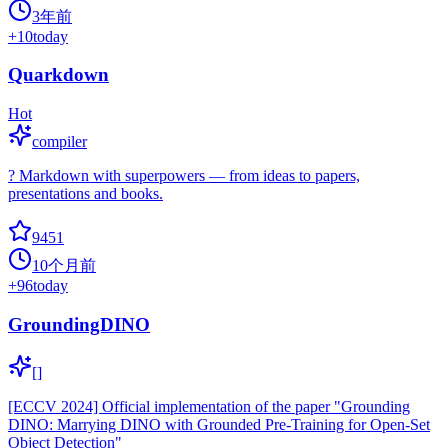
3年前
+
10
today
Quarkdown
Hot
compiler
? Markdown with superpowers — from ideas to papers,
presentations and books.
9451
10个月前
+
96
today
GroundingDINO
[]
[ECCV 2024] Official implementation of the paper "Grounding
DINO: Marrying DINO with Grounded Pre-Training for Open-Set
Object Detection"