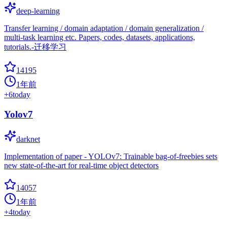
deep-learning
Transfer learning / domain adaptation / domain generalization /
multi-task learning etc. Papers, codes, datasets, applications,
tutorials.-迁移学习
14195
1年前
+
6
today
Yolov7
darknet
Implementation of paper - YOLOv7: Trainable bag-of-freebies sets
new state-of-the-art for real-time object detectors
14057
1年前
+
4
today