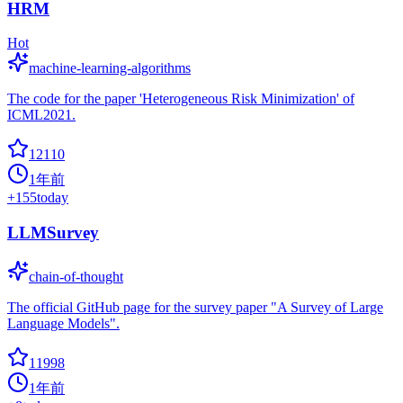
HRM
Hot
machine-learning-algorithms
The code for the paper 'Heterogeneous Risk Minimization' of
ICML2021.
12110
1年前
+
155
today
LLMSurvey
chain-of-thought
The official GitHub page for the survey paper "A Survey of Large
Language Models".
11998
1年前