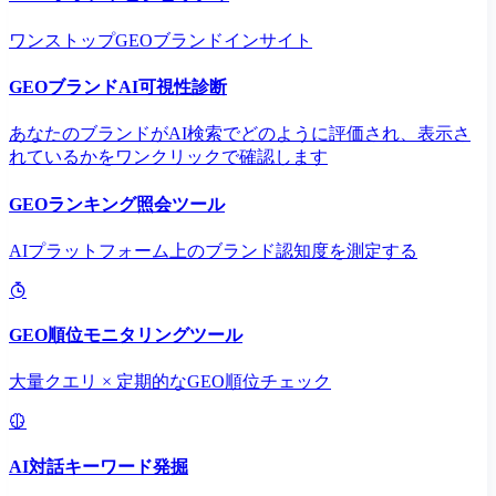
ワンストップGEOブランドインサイト
GEOブランドAI可視性診断
あなたのブランドがAI検索でどのように評価され、表示さ
れているかをワンクリックで確認します
GEOランキング照会ツール
AIプラットフォーム上のブランド認知度を測定する
GEO順位モニタリングツール
大量クエリ × 定期的なGEO順位チェック
AI対話キーワード発掘